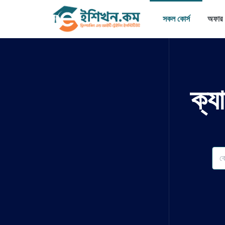
সকল কোর্স
অফার
ক্য