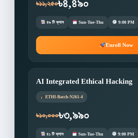
৳৪,৪৯০
৳১১,২৫০
৪৬ টি ক্লাস
Sun-Tue-Thu
9:00 PM
Enroll Now
AI Integrated Ethical Hacking
ETHI-Batch-N261-4
৳৩,৯৯০
৳১০,০০০
৪১ টি ক্লাস
Sun-Tue-Thu
9:00 PM