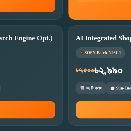
arch Engine Opt.)
AI Integrated Sho
SOFY-Batch-N261-1
৳২,৯৯০
৳৭,৫০০
৩২ টি ক্লাস
Sun-Tue