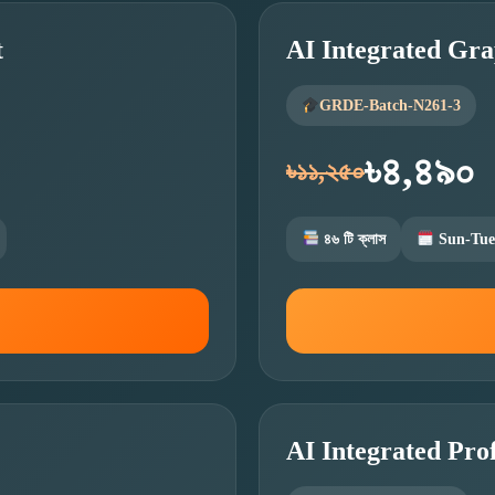
t
AI Integrated Gra
GRDE-Batch-N261-3
৳৪,৪৯০
৳১১,২৫০
৪৬ টি ক্লাস
Sun-Tue
AI Integrated Prof