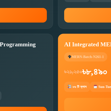
n Programming
AI Integrated M
MERN-Batch-N261-1
৳৮,৪৯০
৳২১,২৫০
৮৬ টি ক্লাস
Sun-Tue