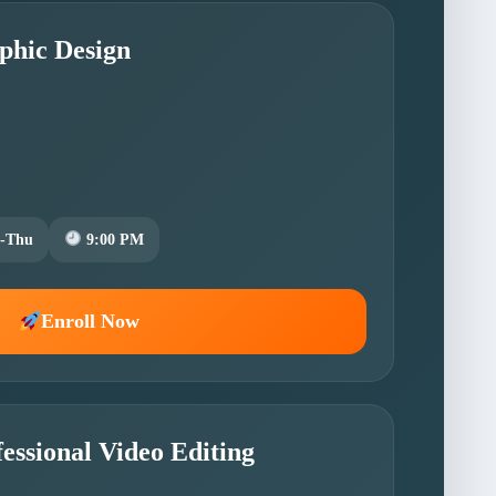
phic Design
-Thu
9:00 PM
Enroll Now
essional Video Editing