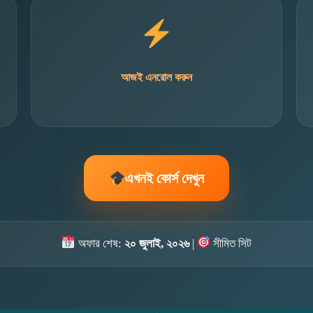
আজই এনরোল করুন
এখনই কোর্স দেখুন
অফার শেষ:
২০ জুলাই, ২০২৬
|
সীমিত সিট