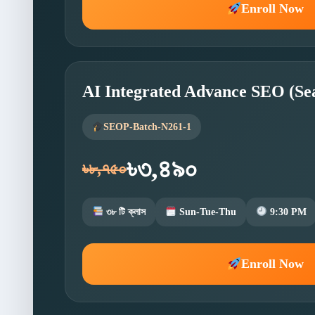
Enroll Now
AI Integrated Advance SEO (Se
SEOP-Batch-N261-1
৳৩,৪৯০
৳৮,৭৫০
৩৮ টি ক্লাস
Sun-Tue-Thu
9:30 PM
Enroll Now