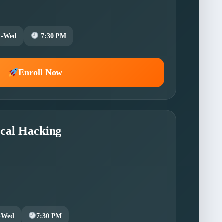
n-Wed
7:30 PM
Enroll Now
ical Hacking
-Wed
7:30 PM