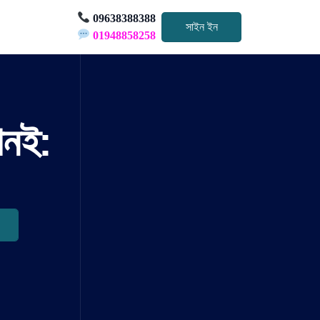
09638388388
সাইন ইন
01948858258
খনই: