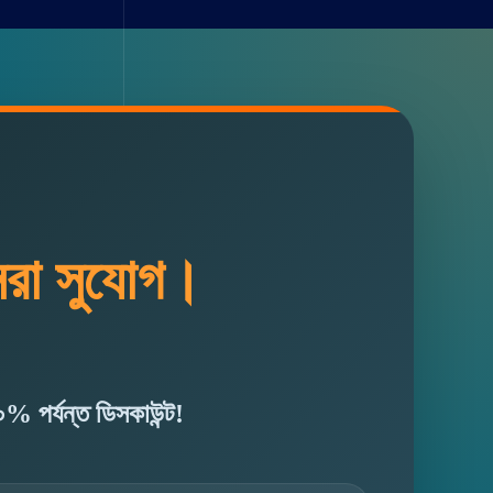
েরা সুযোগ।
% পর্যন্ত ডিসকাউন্ট!