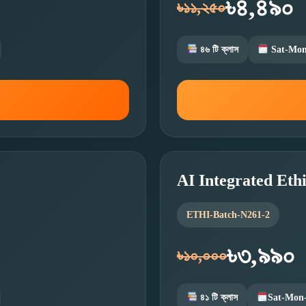
৳৪,৪৯০
৳১১,২৫০
৪৬ টি ক্লাস
Sat-Mo
AI Integrated Eth
ETHI-Batch-N261-2
৳৩,৯৯০
৳১০,০০০
৪১ টি ক্লাস
Sat-Mon