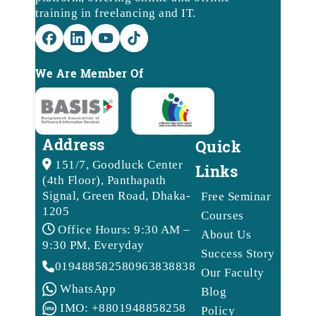
training in freelancing and IT.
We Are Member Of
Address
Quick
151/7, Goodluck Center
Links
(4th Floor), Panthapath
Signal, Green Road, Dhaka-
Free Seminar
1205
Courses
Office Hours: 9:30 AM –
About Us
9:30 PM, Everyday
Success Story
01948858258
09638388388
Our Faculty
WhatsApp
Blog
IMO: +8801948858258
Policy