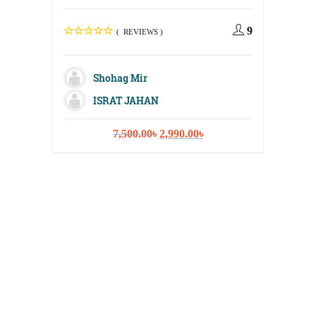
Digital
Media, 
9
( REVIEWS )
Strateg
Shohag Mir
ISRAT JAHAN
M
Original
Current
7,500.00
৳
2,990.00
৳
Sh
price
price
was:
is:
Fa
7,500.00৳.
2,990.00৳.
Na
I