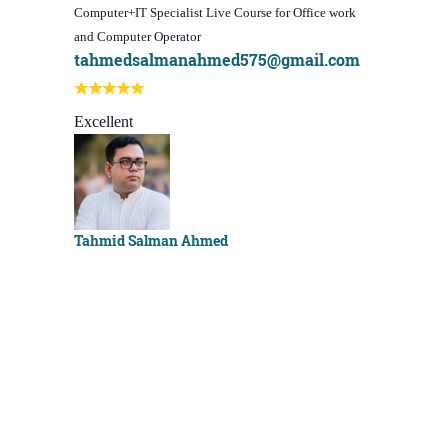
Computer+IT Specialist Live Course for Office work
WordPress We
and Computer Operator
Course)
tahmedsalmanahmed575@gmail.com
I learn be
Best course
Excellent
Sachchu K
Tahmid Salman Ahmed