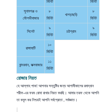
মিনিট
মিনিট
সুনামগঞ্জ ও
৮
৮
খাগড়াছড়ি
মৌলভীবাজার
মিনিট
মিনিট
৯
৯
সিলেট
চট্টগ্রাম
মিনিট
মিনিট
১০
রাঙ্গামাটি
মিনিট
১১
বান্দরবান, কক্সবাজার
মিনিট
রোজার নিয়ত
হে আল্লাহ পাক! আপনার সন্তুষ্টির জন্য আগামীকালের রমাদ্বান
শরীফ-এর ফরয রোযা রাখার নিয়ত করছি। আমার তরফ থেকে আপনি
তা কবুল কর নিশ্চয়ই আপনি সর্বশ্রোতা , সর্বজ্ঞাত।