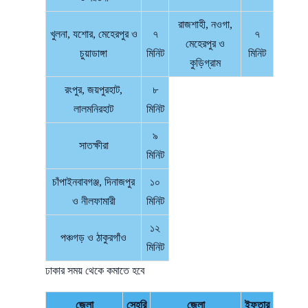
রাজশাহী, নওগা,
খুলনা, যশোর, মেহেরপুর ও
৭
৭
মেহেরপুর ও
চুয়াডাঙ্গা
মিনিট
মিনিট
কুড়িগ্রাম
রংপুর, জয়পুরহাট,
৮
লালমনিরহাট
মিনিট
৯
সাতক্ষীরা
মিনিট
চাঁপাইনবাবগঞ্জ, দিনাজপুর
১০
ও নীলফামারী
মিনিট
১২
পঞ্চগড় ও ঠাকুরগাঁও
মিনিট
ঢাকার সময় থেকে কমাতে হবে
জেলা
সেহরি
জেলা
ইফতার