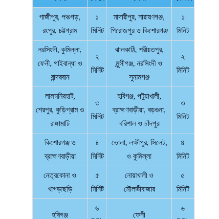
গাজীপুর, পঞ্চগড়,
১
মাদারীপুর, নারায়ণগঞ্জ,
১
রংপুর, চট্টগ্রাম
মিনিট
পিরোজপুর ও কিশোরগঞ্জ
মিনিট
নরসিংদী, কুমিল্লা,
ঝালকাঠি, শরীয়তপুর,
২
২
ফেনী, গাইবান্ধা ও
মুন্সীগঞ্জ, নরসিংদী ও
মিনিট
মিনিট
বান্দরবান
সুনামগঞ্জ
লালমনিরহাট,
হবিগঞ্জ, পটুয়াখালী,
৩
৩
শেরপুর, কুড়িগ্রাম ও
ব্রাহ্মণবাড়ীয়া, বড়গুনা,
মিনিট
মিনিট
রাঙ্গামাটি
বরিশাল ও চাঁদপুর
কিশোরগঞ্জ ও
৪
ভোলা, লক্ষীপুর, সিলেট,
৪
ব্রাহ্মণবাড়ীয়া
মিনিট
ও কুমিল্লা
মিনিট
নেত্রকোনা ও
৫
নোয়াখালী ও
৫
খাগড়াছড়ি
মিনিট
মৌলভীবাজার
মিনিট
৬
৬
হবিগঞ্জ
ফেনী