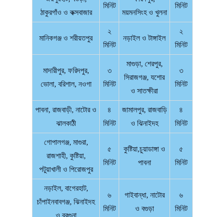
মিনিট
মিনিট
ঠাকুরগাঁও ও কক্সবাজার
ময়মনসিংহ ও খুলনা
২
২
মানিকগঞ্জ ও শরীয়তপুর
নড়াইল ও টাঙ্গাইল
মিনিট
মিনিট
মাগুড়া, শেরপুর,
মাদারীপুর, ফরিদপুর,
৩
৩
সিরাজগঞ্জ, যশোর
ভোলা, বরিশাল, নওগা
মিনিট
মিনিট
ও সাতক্ষীরা
পাবনা, রাজবাড়ী, নাটোর ও
৪
জামালপুর, রাজবাড়ি
৪
ঝালকাঠী
মিনিট
ও ঝিনাইদহ
মিনিট
গোপালগঞ্জ, মাগুরা,
৫
কুষ্টিয়া,চুয়াডাঙ্গা ও
৫
রাজশাহী, কুষ্টিয়া,
মিনিট
পাবনা
মিনিট
পটুয়াখালী ও পিরোজপুর
নড়াইল, বাগেরহাট,
৬
গাইবান্ধা, নাটোর
৬
চাঁপাইনবাবগঞ্জ, ঝিনাইদহ
মিনিট
ও বগুড়া
মিনিট
ও বরগুনা