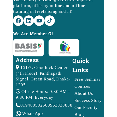
platform, offering online and offline
training in freelancing and IT.
We Are Member Of
Address
Quick
151/7, Goodluck Center
Links
(4th Floor), Panthapath
Signal, Green Road, Dhaka-
Free Seminar
1205
Courses
Office Hours: 9:30 AM –
About Us
9:30 PM, Everyday
Success Story
01948858258
09638388388
Our Faculty
WhatsApp
Blog