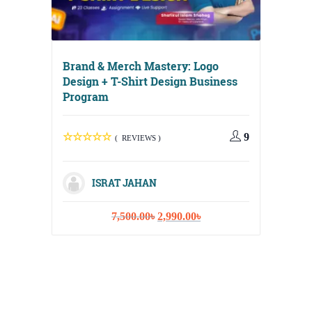
Brand & Merch Mastery: Logo
Design + T-Shirt Design Business
Program
Digital
Media, 
9
( REVIEWS )
Strateg
ISRAT JAHAN
Original
Current
7,500.00
৳
2,990.00
৳
I
price
price
was:
is:
7,500.00৳.
2,990.00৳.