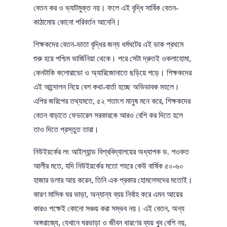
বেতন কর ও ভ্যাটমুক্ত নয়। ফলে এই বৃদ্ধি সার্বিক বেতন-
কাঠামোয় কোনো পরিবর্তন আনেনি।
শিক্ষকদের বেতন-ভাতা বৃদ্ধির জন্য ধর্মঘটের এই ডাক প্রথমে
শুরু হয়ে পশ্চিম ভার্জিনিয়া থেকে। পরে সেটা দ্রুতই ওকলাহোমা,
কেনটাকি কলোরাডো ও অ্যারিজোনাতে ছড়িয়ে পড়ে। শিক্ষকদের
এই আন্দোলন নিয়ে বেশ কথা-বার্তা হচ্ছে অভিভাবক মহলে।
এপির জরিপের তথ্যমতে, ৫২ শতাংশ মানুষ মনে করে, শিক্ষকদের
বেতন বাড়াতে ফেডারেল সরকারকে আরও বেশি কর দিতে হলে
তাও দিতে প্রস্তুত তারা।
নিউইয়র্কের লং আইল্যান্ড বিশ্ববিদ্যালয়ের অধ্যাপক ড. শওকত
আলীর মতে, যদি নিউইয়র্কের মতো শহরে কেউ বার্ষিক ৫০-৬০
হাজার ডলার আয় করেন, তিনি এক প্রকার হোমলেসদের মতোই।
কারণ মাসিক ঘর ভাড়া, অন্যান্য ব্যয় নির্বাহ করে এমন আয়ের
কারও পক্ষেই কোনো সঞ্চয় করা সম্ভব নয়। এই বেতন, অন্য
অঙ্গরাজ্যে, যেখানে ঘরভাড়া ও জীবন ধারণের ব্যয় খুব বেশি নয়,