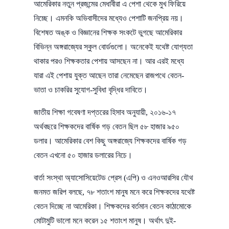
আমেরিকার নতুন প্রজন্মের মেধাবীরা এ পেশা থেকে মুখ ফিরিয়ে
নিচ্ছে। এমনকি অভিবাসীদের মধ্যেও পেশাটি জনপ্রিয় নয়।
বিশেষত অঙ্ক ও বিজ্ঞানের শিক্ষক সংকটে ভুগছে আমেরিকার
বিভিন্ন অঙ্গরাজ্যের স্কুল বোর্ডগুলো। অনেকেই যথেষ্ট যোগ্যতা
থাকার পরও শিক্ষকতার পেশায় আসছেন না। আর এরই মধ্যে
যারা এই পেশায় যুক্ত আছেন তারা নেমেছেন রাজপথে বেতন-
ভাতা ও চাকরির সুযোগ-সুবিধা বৃদ্ধির দাবিতে।
জাতীয় শিক্ষা গবেষণা দপ্তরের হিসাব অনুযায়ী, ২০১৬-১৭
অর্থবছরে শিক্ষকদের বার্ষিক গড় বেতন ছিল ৫৮ হাজার ৯৫০
ডলার। আমেরিকার বেশ কিছু অঙ্গরাজ্যে শিক্ষকদের বার্ষিক গড়
বেতন এখনো ৫০ হাজার ডলারের নিচে।
বার্তা সংস্থা অ্যাসোসিয়েটেড প্রেস (এপি) ও এনওআরসির যৌথ
জনমত জরিপ বলছে, ৭৮ শতাংশ মানুষ মনে করে শিক্ষকদের যথেষ্ট
বেতন দিচ্ছে না আমেরিকা। শিক্ষকদের বর্তমান বেতন কাঠামোকে
মোটামুটি ভালো মনে করেন ১৫ শতাংশ মানুষ। অর্থাৎ দুই-