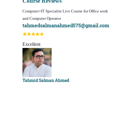
Course Reviews
Computer+IT Specialist Live Course for Office work
WordPress We
and Computer Operator
Course)
tahmedsalmanahmed575@gmail.com
I learn be
Best course
Excellent
Sachchu K
Tahmid Salman Ahmed