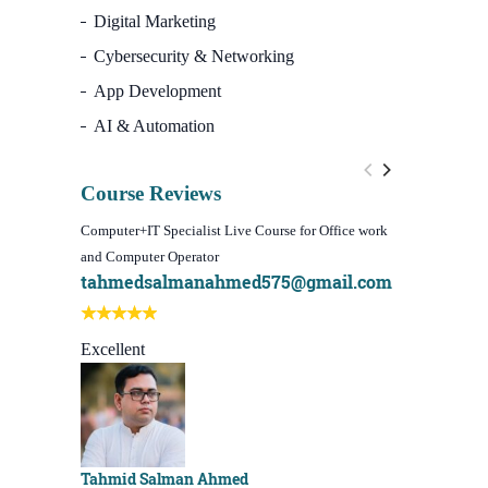
Digital Marketing
Cybersecurity & Networking
App Development
AI & Automation
Course Reviews
Computer+IT Specialist Live Course for Office work
WordPress We
and Computer Operator
Course)
tahmedsalmanahmed575@gmail.com
I learn be
Best course
Excellent
Sachchu K
Tahmid Salman Ahmed