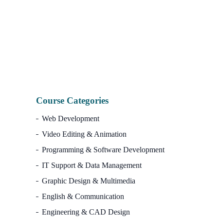
7,500.00৳.
2,990.00৳.
Na
I
Course Categories
Web Development
Video Editing & Animation
Programming & Software Development
IT Support & Data Management
Graphic Design & Multimedia
English & Communication
Engineering & CAD Design