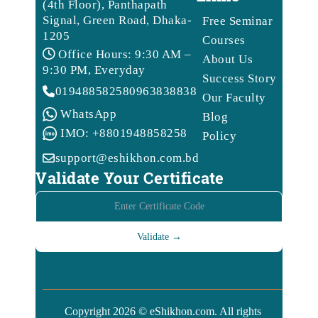
(4th Floor), Panthapath
Signal, Green Road, Dhaka-
Free Seminar
1205
Courses
Office Hours: 9:30 AM –
About Us
9:30 PM, Everyday
Success Story
01948858258
09638388388
Our Faculty
WhatsApp
Blog
IMO: +8801948858258
Policy
support@eshikhon.com.bd
Validate Your Certificate
Copyright 2026 © eShikhon.com. All rights