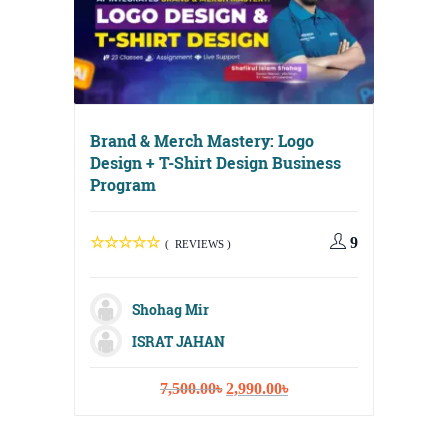
Brand & Merch Mastery: Logo
Design + T-Shirt Design Business
Program
Digital
Media, 
9
( REVIEWS )
Strateg
Shohag Mir
ISRAT JAHAN
M
Original
Current
7,500.00
৳
2,990.00
৳
Sh
price
price
was:
is:
Fa