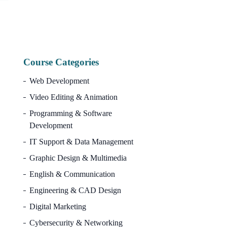
Or
10,000.00
৳
3,
pr
wa
10
Course Categories
Web Development
Video Editing & Animation
Programming & Software
Development
IT Support & Data Management
Graphic Design & Multimedia
English & Communication
Engineering & CAD Design
Digital Marketing
Cybersecurity & Networking