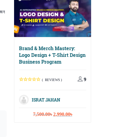
 জন
Brand & Merch Mastery:
Logo Design + T-Shirt Design
Business Program
Digital Growth Ma
Social Media, Ema
Marketing & Cont
9
( REVIEWS )
Strategy
ISRAT JAHAN
( REVIEWS
Original
Current
7,500.00
৳
2,990.00
৳
price
price
ISRAT JAHA
was:
is:
7,500.00৳.
2,990.00৳.