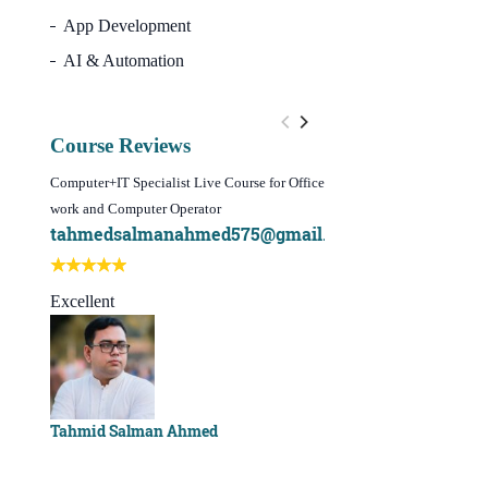
App Development
AI & Automation
Course Reviews
Computer+IT Specialist Live Course for Office
WordPress Website Design 
work and Computer Operator
(Video Course)
tahmedsalmanahmed575@gmail.com
I learn best of my li
Best course ever
Excellent
Sachchu Khan
Tahmid Salman Ahmed