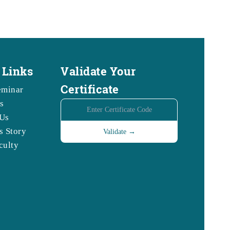
 Links
Validate Your
Certificate
eminar
s
Us
s Story
culty