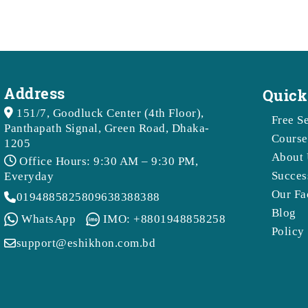
Address
Quick
151/7, Goodluck Center (4th Floor),
Free S
Panthapath Signal, Green Road, Dhaka-
Course
1205
About 
Office Hours: 9:30 AM – 9:30 PM,
Succes
Everyday
Our Fa
01948858258
09638388388
Blog
WhatsApp
IMO: +8801948858258
Policy
support@eshikhon.com.bd