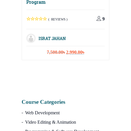
Program
Digital
Media, 
9
( REVIEWS )
Strateg
ISRAT JAHAN
Original
Current
7,500.00
৳
2,990.00
৳
I
price
price
was:
is:
7,500.00৳.
2,990.00৳.
Course Categories
Web Development
Video Editing & Animation