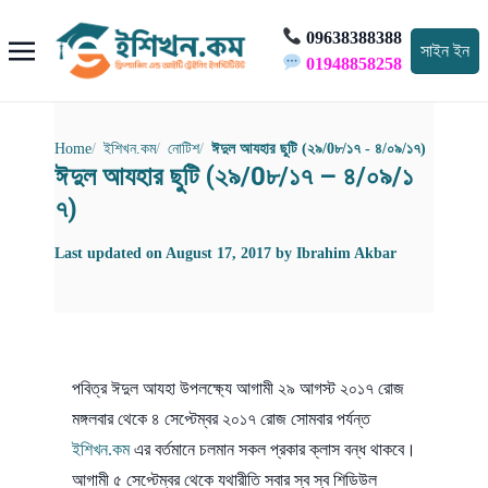
09638388388
সাইন ইন
01948858258
Home
ইশিখন.কম
নোটিশ
ঈদুল আযহার ছুটি (২৯/0৮/১৭ - ৪/০৯/১৭)
ঈদুল আযহার ছুটি (২৯/0৮/১৭ – ৪/০৯/১
৭)
Last updated on
August 17, 2017
by
Ibrahim Akbar
পবিত্র ঈদুল আযহা উপলক্ষ্যে আগামী ২৯ আগস্ট ২০১৭ রোজ
মঙ্গলবার থেকে ৪ সেপ্টেম্বর ২০১৭ রোজ সোমবার পর্যন্ত
ইশিখন.কম
এর বর্তমানে চলমান সকল প্রকার ক্লাস বন্ধ থাকবে।
আগামী ৫ সেপ্টেম্বর থেকে যথারীতি সবার স্ব স্ব শিডিউল