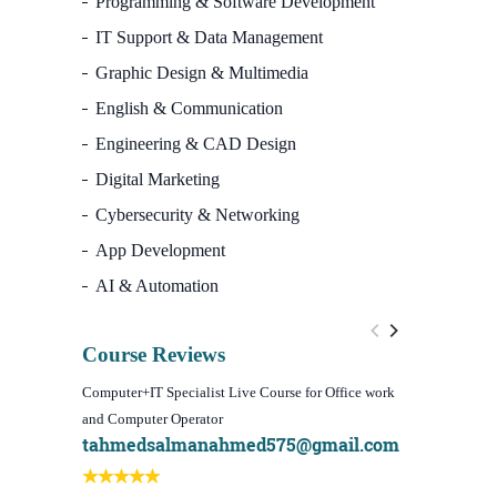
Programming & Software Development
IT Support & Data Management
Graphic Design & Multimedia
English & Communication
Engineering & CAD Design
Digital Marketing
Cybersecurity & Networking
App Development
AI & Automation
Course Reviews
Computer+IT Specialist Live Course for Office work
WordPress We
and Computer Operator
Course)
tahmedsalmanahmed575@gmail.com
I learn be
Best course