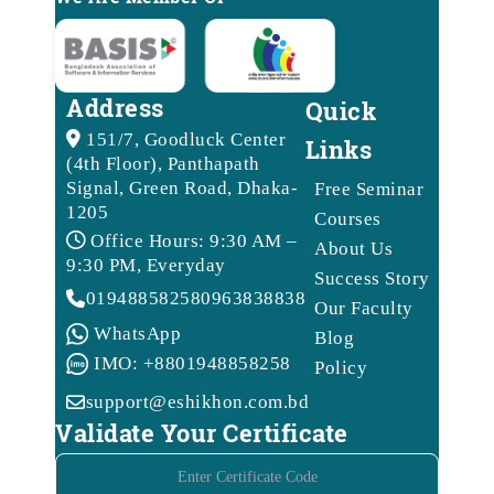
Address
Quick
151/7, Goodluck Center
Links
(4th Floor), Panthapath
Signal, Green Road, Dhaka-
Free Seminar
1205
Courses
Office Hours: 9:30 AM –
About Us
9:30 PM, Everyday
Success Story
01948858258
09638388388
Our Faculty
WhatsApp
Blog
IMO: +8801948858258
Policy
support@eshikhon.com.bd
Validate Your Certificate