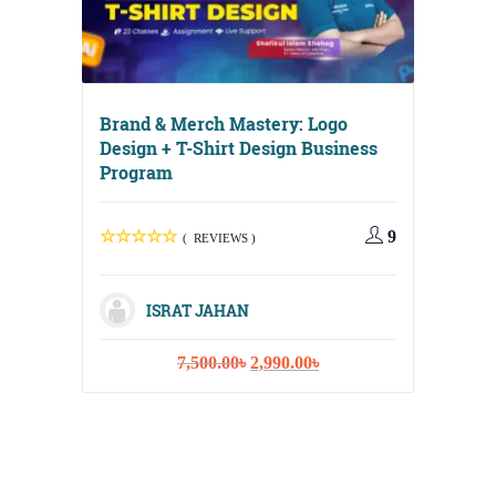
Brand & Merch Mastery: Logo
Design + T-Shirt Design Business
Program
9
( REVIEWS )
Digital
Media, 
ISRAT JAHAN
Strateg
Original
Current
7,500.00
৳
2,990.00
৳
price
price
was:
is:
7,500.00৳.
2,990.00৳.
I