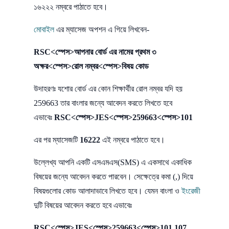
১৬২২২ নম্বরে পাঠাতে হবে।
মোবাইল
এর ম্যাসেজ অপশন এ গিয়ে লিখবেন-
RSC<স্পেস>আপনার বোর্ড এর নামের প্রথম ৩
অক্ষর<স্পেস>রোল নম্বর<স্পেস>বিষয় কোড
উদাহরণঃ যশোর বোর্ড এর কোন শিক্ষার্থীর রোল নম্বর যদি হয়
259663 তার বাংলার জন্যে আবেদন করতে লিখতে হবে
এভাবেঃ
RSC<স্পেস>JES<স্পেস>259663<স্পেস>101
এর পর ম্যাসেজটি
16222
এই নম্বরে পাঠাতে হবে।
উল্লেখ্য আপনি একটি এসএমএস(SMS) এ একসাথে একাধিক
বিষয়ের জন্যে আবেদন করতে পারবেন। সেক্ষেত্রে কমা (,) দিয়ে
বিষয়গুলোর কোড আলাদাভাবে লিখতে হবে। যেমন বাংলা ও
ইংরেজী
দুটি বিষয়ের আবেদন করতে হবে এভাবেঃ
RSC<স্পেস>JES<স্পেস>259663<স্পেস>101,107