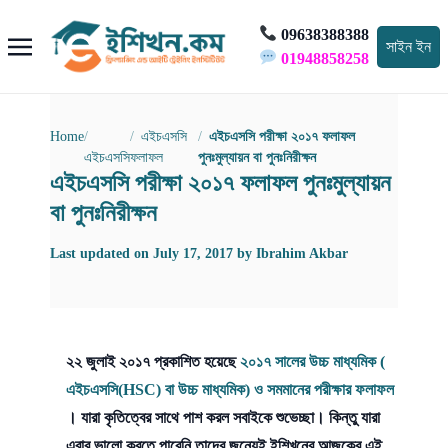
09638388388
সাইন ইন
01948858258
Home
এইচএসসি
এইচএসসি পরীক্ষা ২০১৭ ফলাফল
এইচএসসি
ফলাফল
পুনঃমুল্যায়ন বা পুনঃনিরীক্ষন
এইচএসসি পরীক্ষা ২০১৭ ফলাফল পুনঃমুল্যায়ন
বা পুনঃনিরীক্ষন
Last updated on
July 17, 2017
by
Ibrahim Akbar
২২ জুলাই ২০১৭ প্রকাশিত হয়েছে
২০১৭ সালের উচ্চ মাধ্যমিক (
এইচএসসি
(HSC) বা উচ্চ মাধ্যমিক) ও সমমানের পরীক্ষার ফলাফল
। যারা কৃতিত্বের সাথে পাশ করল সবাইকে শুভেচ্ছা। কিন্তু যারা
এবার ভালো করতে পারেনি তাদের জন্যেই ইশিখনের আজকের এই