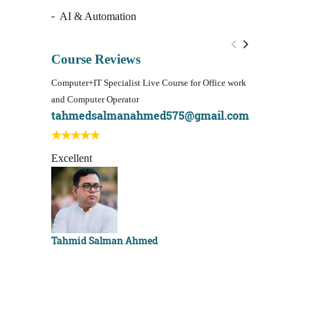
AI & Automation
Course Reviews
Computer+IT Specialist Live Course for Office work
WordPress We
and Computer Operator
Course)
tahmedsalmanahmed575@gmail.com
I learn be
Best course
Excellent
Sachchu K
Tahmid Salman Ahmed