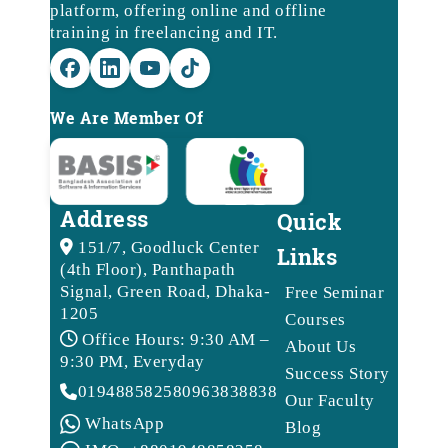
platform, offering online and offline
training in freelancing and IT.
We Are Member Of
Address
Quick
151/7, Goodluck Center
Links
(4th Floor), Panthapath
Signal, Green Road, Dhaka-
Free Seminar
1205
Courses
Office Hours: 9:30 AM –
About Us
9:30 PM, Everyday
Success Story
01948858258
09638388388
Our Faculty
WhatsApp
Blog