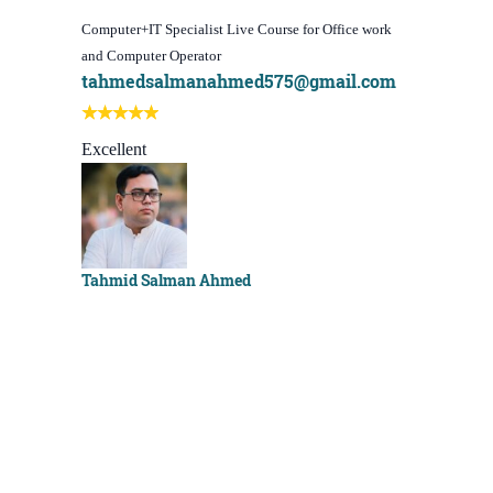
Computer+IT Specialist Live Course for Office work
WordPress We
and Computer Operator
Course)
tahmedsalmanahmed575@gmail.com
I learn be
Best course
Excellent
Sachchu K
Tahmid Salman Ahmed