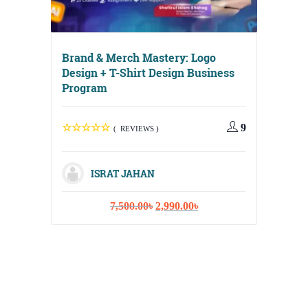
Brand & Merch Mastery: Logo
Design + T-Shirt Design Business
Program
Digital
Media, 
9
( REVIEWS )
Strateg
ISRAT JAHAN
Original
Current
7,500.00
৳
2,990.00
৳
I
price
price
was:
is:
7,500.00৳.
2,990.00৳.