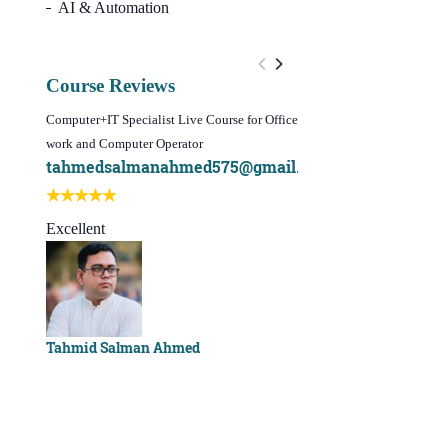
AI & Automation
Course Reviews
Computer+IT Specialist Live Course for Office
WordPress Website Design 
work and Computer Operator
(Video Course)
tahmedsalmanahmed575@gmail.com
I learn best of my li
Best course ever
Excellent
Sachchu Khan
Tahmid Salman Ahmed