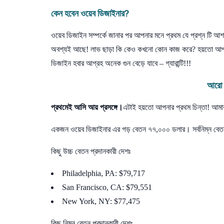
কেন
হবেন
ওয়েব
ডিজাইনার
?
ওয়েব ডিজাইন সম্পর্কে জানার পর আপনার মনে প্রথম যে প্রশ্ন টি 
অবশ্যই আছে! লাভ ছাড়া কি কেও কখনো কোন কাজ করে? হয়তো আপনি
ডিজাইন হবার আগ্রহ অনেক গুন বেড়ে যাবে – গ্যারান্টি!!!
আরো দ
প্রথমেই
আসি
আয়
প্রসঙ্গে।
এটাই হয়তো আপনার প্রথম চিন্তা! আমা
একজন ওয়েব ডিজাইনার এর গড় বেতন ৭৭,০০০ ডলার। সর্বনিম্ন বে
কিছু উচ্চ বেতন প্রদানকারী দেশঃ
Philadelphia, PA: $79,717
San Francisco, CA: $79,551
New York, NY: $77,475
কিছু নিম্ন বেতন প্রদানকারী দেশঃ