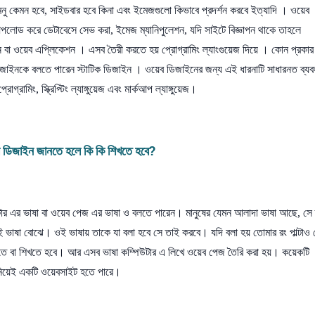
েনু কেমন হবে, সাইডবার হবে কিনা এবং ইমেজগুলো কিভাবে প্রদর্শন করবে ইত্যাদি । ওয়েব
োড করে ডেটাবেসে সেভ করা, ইমেজ ম্যানিপুলেশন, যদি সাইটে বিজ্ঞাপন থাকে তাহলে
ন বা ওয়েব এপ্লিকেশন । এসব তৈরী করতে হয় প্রোগ্রামিং ল্যাংগুয়েজ দিয়ে । কোন প্রকার
জাইনকে বলতে পারেন স্টাটিক ডিজাইন । ওয়েব ডিজাইনের জন্য এই ধারনাটি সাধারনত ব্যব
রামিং, স্ক্রিপ্টিং ল্যাঙ্গুয়েজ এবং মার্কআপ ল্যাঙ্গুয়েজ।
 ডিজাইন জানতে হলে কি কি শিখতে হবে?
উটার এর ভাষা বা ওয়েব পেজ এর ভাষা ও বলতে পারেন। মানুষের যেমন আলাদা ভাষা আছে, সে
াষা বোঝে। ওই ভাষায় তাকে যা বলা হবে সে তাই করবে। যদি বলা হয় তোমার রং পাল্টাও 
 বা শিখতে হবে। আর এসব ভাষা কম্পিউটার এ লিখে ওয়েব পেজ তৈরি করা হয়। কয়েকটি
িয়েই একটি ওয়েবসাইট হতে পারে।