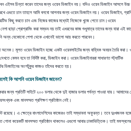
বেন এইসব চিন্তা করেন তাদের জন্য ওয়েব ডিজাইন নয়। যদিও ওয়েব ডিজাইন আসলে উচ্চ
 রেখে এগুতে চান তাহলে আমি বলবো আপনার জন্য ওয়েব ডিজাইন নয়। ওয়েব ডিজাইন, গ্রা
িয়েটিভ কিছু করতে চান এবং নিজের কাজের মধ্যেই নিজেকে খুজে পেতে চান।ওয়েব
নেশা ছাড়া প্রোগ্রামিং করা সম্ভব নয় তাই এধরনের কাজ শুধুমাত্র তাদের জন্য যারা এই ক
আপনি অন্য যেকোনো পেশা থেকে এখানেই ভালো আয় করতে পারবেন।
 চাহিদা অনেক। মূলত ওয়েব ডিজাইন হচ্ছে একটা ওয়েবসাইটের জন্য বাহ্যিক অবয়ব তৈরি করা। 
েখতে কেমন হবে তা নির্দিষ্ট করা, ডিজাইন করা। ওয়েব ডিজাইনাররা সাধারণত স্ট্যাটিক
ের ডিজাইনের অংশটুকুর কাজও তাঁদের করতে হয়।
লেই কি আপনি ওয়েব ডিজাইন জানেন?
ইন করার জন্য প্রতিটি সাইটে ২০০ ডলার থেকে দুই হাজার ডলার পর্যন্ত পাওয়া যায়। আমাদের 
য়সংখ্যক এবং মানসম্মত প্রশিক্ষণ প্রতিষ্ঠান নেই।
য়েছে। এ ক্ষেত্রে বাংলাদেশিদের কাজেরও তাই সম্ভাবনা অফুরন্ত। তবে দুঃখজনক হচ্ছ
াতে গোনা কয়েকটি মানসম্মত প্রতিষ্ঠান থাকলেও এগুলো আবার ঢাকাভিত্তিক। তাই মফস্বলে