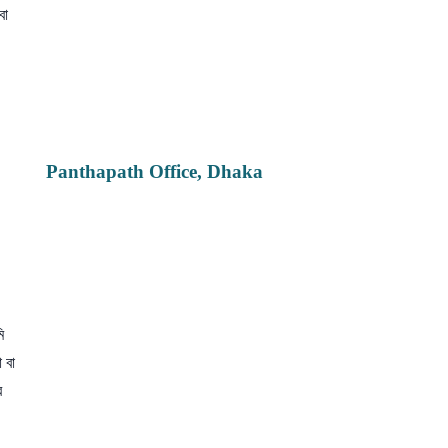
বা
Panthapath Office, Dhaka
ি
 বা
র