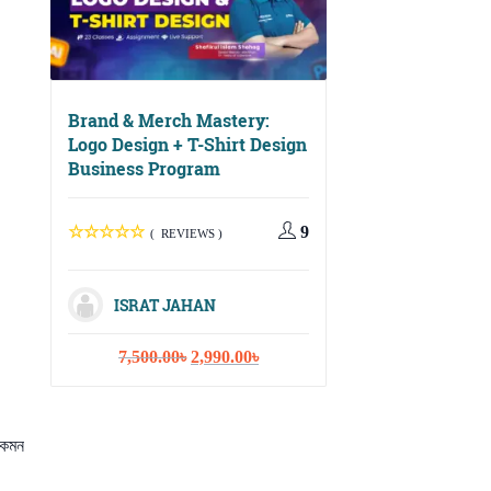
Brand & Merch Mastery:
Logo Design + T-Shirt Design
Business Program
Digital Growth Ma
Social Media, Ema
Marketing & Cont
9
( REVIEWS )
Strategy
ISRAT JAHAN
( REVIEWS
Original
Current
7,500.00
৳
2,990.00
৳
price
price
ISRAT JAHA
was:
is:
7,500.00৳.
2,990.00৳.
Or
10,000.00
৳
3,
কেমন
pr
wa