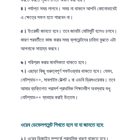
৪।
পর্যাপ্ত সময় লাগবে। সময় না থাকলে আপনি কোনোভাবেই
এ ক্ষেত্রে সফল হতে পারবেন না।
৫।
ইংরেজী জানতে হবে। তবে জানাটা মোটামুটি হলেও চলবে।
কারণ পরবর্তীতে কাজ করার সময় ক্লায়েন্টদের চাহিদা বুঝতে এটা
আপনাকে সাহায্য করবে।
৬।
পরিশ্রম করার মানসিকতা থাকতে হবে।
৭।
এছাড়া কিছু গুরুত্বপূর্ণ সফটওয়্যার থাকতে হবে। যেমন,
নোটপ্যাড++, সাবলাইম টেক্সট ২ বা এডবি ড্রিমওয়েবার। তবে
আমার ব্যক্তিগত পরামর্শ প্রাথমিক শিক্ষানবীশ অবস্থায় শুধু
নোটপ্যাড++ ব্যবহার করাই উত্তম।
ওয়েব ডেভেলপমেন্ট শিখতে হলে যা যা জানতে হবে:
১।
ওয়েব ডিজাইন সম্পর্কে প্রাথমিক ধারণা থাকতে হবে।