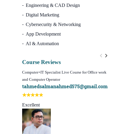
Engineering & CAD Design
Digital Marketing
Cybersecurity & Networking
App Development
AI & Automation
Course Reviews
Computer+IT Specialist Live Course for Office work
WordPress We
and Computer Operator
Course)
tahmedsalmanahmed575@gmail.com
I learn be
Best course
Excellent
Sachchu K