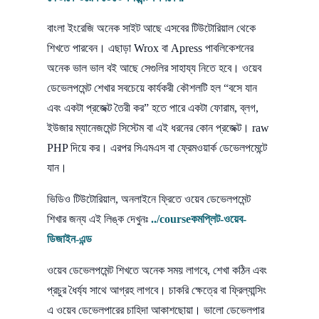
বাংলা ইংরেজি অনেক সাইট আছে এসবের টিউটোরিয়াল থেকে
শিখতে পারবেন। এছাড়া Wrox বা Apress পাবলিকেশনের
অনেক ভাল ভাল বই আছে সেগুলির সাহায্য নিতে হবে। ওয়েব
ডেভেলপমেন্ট শেখার সবচেয়ে কার্যকরী কৌশলটি হল “বসে যান
এবং একটা প্রজেক্ট তৈরী কর” হতে পারে একটা ফোরাম, ব্লগ,
ইউজার ম্যানেজমেন্ট সিস্টেম বা এই ধরনের কোন প্রজেক্ট। raw
PHP দিয়ে কর। এরপর সিএমএস বা ফ্রেমওয়ার্ক ডেভেলপমেন্টে
যান।
ভিডিও টিউটোরিয়াল, অনলাইনে ফ্রিতে ওয়েব ডেভেলপমেন্ট
শিখার জন্য এই লিঙ্ক দেখুনঃ
../courseকমপ্লিট-ওয়েব-
ডিজাইন-এন্ড
ওয়েব ডেভেলপমেন্ট শিখতে অনেক সময় লাগবে, শেখা কঠিন এবং
প্রচুর ধৈর্য্য সাথে আগ্রহ লাগবে। চাকরি ক্ষেত্রে বা ফ্রিল্যান্সিং
এ ওয়েব ডেভেলপারের চাহিদা আকাশছোয়া। ভালো ডেভেলপার