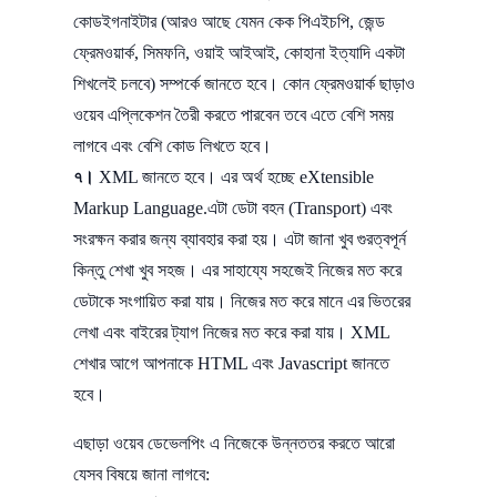
কোডইগনাইটার (আরও আছে যেমন কেক পিএইচপি, জেন্ড
ফ্রেমওয়ার্ক, সিমফনি, ওয়াই আইআই, কোহানা ইত্যাদি একটা
শিখলেই চলবে) সম্পর্কে জানতে হবে। কোন ফ্রেমওয়ার্ক ছাড়াও
ওয়েব এপ্লিকেশন তৈরী করতে পারবেন তবে এতে বেশি সময়
লাগবে এবং বেশি কোড লিখতে হবে।
৭।
XML জানতে হবে। এর অর্থ হচ্ছে eXtensible
Markup Language.এটা ডেটা বহন (Transport) এবং
সংরক্ষন করার জন্য ব্যাবহার করা হয়। এটা জানা খুব গুরত্বপূর্ন
কিন্তু শেখা খুব সহজ। এর সাহায্যে সহজেই নিজের মত করে
ডেটাকে সংগায়িত করা যায়। নিজের মত করে মানে এর ভিতরের
লেখা এবং বাইরের ট্যাগ নিজের মত করে করা যায়। XML
শেখার আগে আপনাকে HTML এবং Javascript জানতে
হবে।
এছাড়া ওয়েব ডেভেলপিং এ নিজেকে উন্নততর করতে আরো
যেসব বিষয়ে জানা লাগবে: