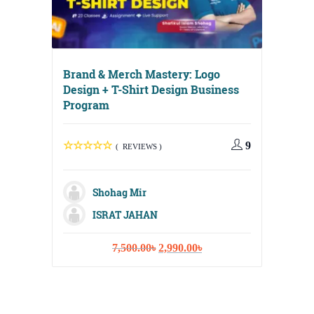
Brand & Merch Mastery: Logo
Design + T-Shirt Design Business
Program
9
( REVIEWS )
Digital
Media, 
Shohag Mir
Strateg
ISRAT JAHAN
Original
Current
7,500.00
৳
2,990.00
৳
price
price
was:
is:
M
7,500.00৳.
2,990.00৳.
Sh