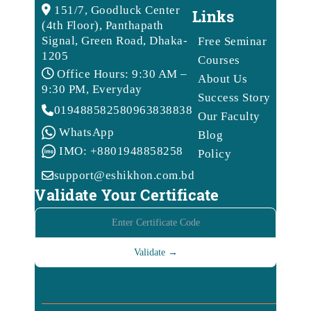
151/7, Goodluck Center
Links
(4th Floor), Panthapath
Signal, Green Road, Dhaka-
Free Seminar
1205
Courses
Office Hours: 9:30 AM –
About Us
9:30 PM, Everyday
Success Story
01948858258
09638388388
Our Faculty
WhatsApp
Blog
IMO: +8801948858258
Policy
support@eshikhon.com.bd
Validate Your Certificate