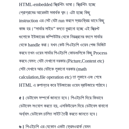
HTML-embedded স্ক্রিপ্টিং ভাষা। স্ক্রিপ্টিং হচ্ছে
প্রোগ্রামের আরেকটা সমার্থক শব্দ। এটা হচ্ছে কিছু
instruction এর সেট যেটা run করলে স্বয়ংক্রিয় ভাবে কিছু
কাজ হয়।“সার্ভার সাইড” বলতে বুঝানো হচ্ছে এই স্ক্রিপ্ট
গুলোকে ইউজারের কম্পিউটার থেকে নিয়ন্ত্রনের বদলে সার্ভার
থেকে handle করা। যখন কেউ পিএইচপি ওয়েব পেজ ভিজিট
করবে তখন ওয়েব সার্ভার পিএইচপি কোডগুলিকে কিছু Process
করবে যেমন: যেটা দেখানো দরকার (Picture,Content etc)
সেটা দেখাবে আর যেটাকে লুকানো দরকার (math
calculation,file operation etc) তা লুকাবে এবং শেষে
HTML এ রুপান্তর করে ইউজারের ওয়েব ব্রাউজারে পাঠাবে।
৫।
ডেটাবেস সম্পর্কে জানতে হবে। পিএইচপি দিয়ে কিভাবে
ডেটাবেস সংযোগ করতে হয়, এসকিউয়েল দিয়ে ডেটাবেস বানানো
অর্থ্যাৎ ডেটাবেস চালিত সাইট তৈরী করতে জানতে হবে।
৬।
পিএইচপি এর যেকোন একটা ফ্রেমওয়ার্ক যেমন