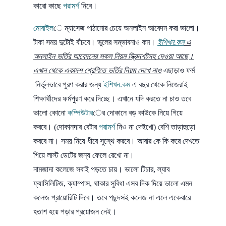
কারো কাছে
পরামর্শ
নিবে।
মোবাইল
ে ম্যাসেজ পাঠানোর চেয়ে অনলাইন আবেদন করা ভালো।
টাকা সময় দুটোই বাঁচবে। ভুলের সম্ভাবনাও কম।
ইশিখন.কম
এ
অনলাইন ভর্তির আবেদনের সকল নিয়ম স্ক্রিনশটসহ দেওয়া আছে।
এখান থেকে একাদশ শ্রেণিতে ভর্তির নিয়ম দেখে নাও
এছাড়াও ফর্ম
নির্ভুলভাবে পুরণ করার জন্য
ইশিখন.কম
এ বছর থেকে নিজেরাই
শিক্ষার্থীদের ফর্মপুরণ করে দিচ্ছে। এখানে যদি করতে না চাও তবে
ভালো কোনো
কম্পিউটার
ের দোকানে বড় কাউকে নিয়ে গিয়ে
করবে। (দোকানদার বেটার
পরামর্শ
নিও না দেইখো) বেশি তাড়াহুড়ো
করবে না। সময় নিয়ে ধীরে সুস্থে করবে। আবার কে কি করে দেখতে
গিয়ে লাস্ট ডেটের জন্য ফেলে রেখো না।
নামজাদা কলেজে সবাই পড়তে চায়। ভালো টিচার, ল্যাব
ফ্যাসিলিটিজ, ক্যাম্পাস, থাকার সুবিধা এসব দিক দিয়ে ভালো এমন
কলেজ প্রায়োরিটি দিবে। তবে পছন্দসই কলেজ না এলে একেবারে
হতাশ হয়ে পড়ার প্রয়োজন নেই।