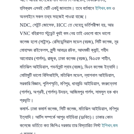
হলিক্রস এসবই যেটি একটু জানতাম। তবে বর্তমানে
ইশিখন.কম
ও
অনলাইনে সকল তথ্য সহজেই পাওয়া যাচ্ছে।
NDC, সেইন্ট জোসেফ, HCC তে যেহেতু ভর্তিপরীক্ষা হয়, আর
VNC বহিরাগত স্টুডেন্ট খুবই কম নেয় তাই এগুলো বাদে ভালো
কলেজ হলো (সাইন্স)- রেসিডেন্সিয়াল মডেল (বয়জ), সিটি কলেজ, নূর
মোহাম্মদ রাইফেলস, মুন্সী আবদুর রউফ, আদমজী ক্যান্ট, শহীদ
আনোয়ার (গার্লস), রাজুক, ঢাকা কলেজ (বয়জ), বিএএফ শাহীন,
মতিঝিল আইডিয়াল, গভর্নমেন্ট ল্যাব (বয়জ), বিএন কলেজ ইত্যাদি।
মোটামুটি ভালো বিসিআইসি, মতিঝিল মডেল, ন্যাশনাল আইডিয়াল,
সরকারি বিজ্ঞান, পুলিশস্মৃতি, মণিপুর, ধানমন্ডি আইডিয়াল, বদরুন্নেসা
(গার্লস), অগ্রনী, (গার্লস) উদয়ন, আজিমপুর গার্লস, সামসুল হক খান
প্রভৃতি।
কমার্স- ঢাকা কমার্স কলেজ, সিটি কলেজ, মতিঝিল আইডিয়াল, মণিপুর
ইত্যাদি। আর্টস সম্পর্কে আপুর নাইডিয়া (দুঃখিত)। ঢাকার কোন
কলেজে ভর্তিতে কত জিপিএ দরকার তার বিস্তারিত লিস্ট
ইশিখন.কম
এ রয়েছে।