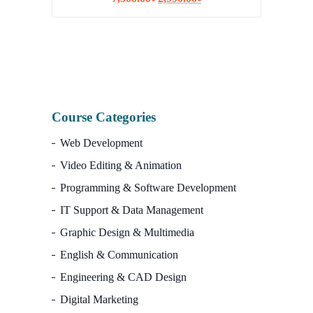
I
price
price
was:
is:
7,500.00৳.
2,990.00৳.
Course Categories
Web Development
Video Editing & Animation
Programming & Software Development
IT Support & Data Management
Graphic Design & Multimedia
English & Communication
Engineering & CAD Design
Digital Marketing