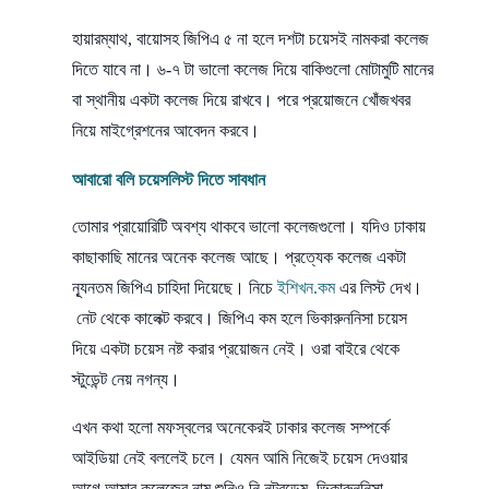
হায়ারম্যাথ, বায়োসহ জিপিএ ৫ না হলে দশটা চয়েসই নামকরা কলেজ
দিতে যাবে না। ৬-৭ টা ভালো কলেজ দিয়ে বাকিগুলো মোটামুটি মানের
বা স্থানীয় একটা কলেজ দিয়ে রাখবে। পরে প্রয়োজনে খোঁজখবর
নিয়ে মাইগ্রেশনের আবেদন করবে।
আবারো বলি চয়েসলিস্ট দিতে সাবধান
তোমার প্রায়োরিটি অবশ্য থাকবে ভালো কলেজগুলো। যদিও ঢাকায়
কাছাকাছি মানের অনেক কলেজ আছে। প্রত্যেক কলেজ একটা
ন্যূনতম জিপিএ চাহিদা দিয়েছে। নিচে
ইশিখন.কম
এর লিস্ট দেখ।
নেট থেকে কালেক্ট করবে। জিপিএ কম হলে ভিকারুননিসা চয়েস
দিয়ে একটা চয়েস নষ্ট করার প্রয়োজন নেই। ওরা বাইরে থেকে
স্টুডেন্ট নেয় নগন্য।
এখন কথা হলো মফস্বলের অনেকেরই ঢাকার কলেজ সম্পর্কে
আইডিয়া নেই বললেই চলে। যেমন আমি নিজেই চয়েস দেওয়ার
আগে আমার কলেজের নাম শুনিও নি নটরডেম, ভিকারুননিসা,