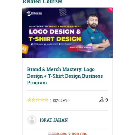
Related Courses
Brand & Merch Mastery: Logo
Design + T-Shirt Design Business
Program
Digital
Media, 
9
( REVIEWS )
Strateg
ISRAT JAHAN
Original
Current
7,500.00
৳
2,990.00
৳