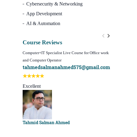
Cybersecurity & Networking
App Development
AI & Automation
Course Reviews
Computer+IT Specialist Live Course for Office work
WordPress We
and Computer Operator
Course)
tahmedsalmanahmed575@gmail.com
I learn be
Best course
Excellent
Sachchu K
Tahmid Salman Ahmed