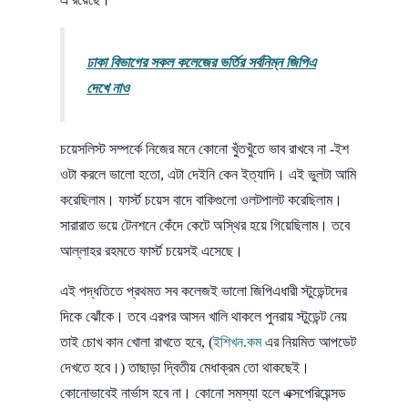
ঢাকা বিভাগের সকল কলেজের ভর্তির সর্বনিম্ন জিপিএ
দেখে নাও
চয়েসলিস্ট সম্পর্কে নিজের মনে কোনো খুঁতখুঁতে ভাব রাখবে না -ইশ
ওটা করলে ভালো হতো, এটা দেইনি কেন ইত্যাদি। এই ভুলটা আমি
করেছিলাম। ফার্স্ট চয়েস বাদে বাকিগুলো ওলটপালট করেছিলাম।
সারারাত ভয়ে টেনশনে কেঁদে কেটে অস্থির হয়ে গিয়েছিলাম। তবে
আল্লাহর রহমতে ফার্স্ট চয়েসই এসেছে।
এই পদ্ধতিতে প্রথমত সব কলেজই ভালো জিপিএধারী স্টুডেন্টদের
দিকে ঝোঁকে। তবে এরপর আসন খালি থাকলে পুনরায় স্টুডেন্ট নেয়
তাই চোখ কান খোলা রাখতে হবে, (
ইশিখন.কম
এর নিয়মিত আপডেট
দেখতে হবে।) তাছাড়া দ্বিতীয় মেধাক্রম তো থাকছেই।
কোনোভাবেই নার্ভাস হবে না। কোনো সমস্যা হলে এক্সপেরিয়েন্সড