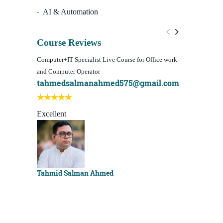
AI & Automation
Course Reviews
Computer+IT Specialist Live Course for Office work
WordPress We
and Computer Operator
Course)
tahmedsalmanahmed575@gmail.com
I learn be
Best course
Excellent
Sachchu K
Tahmid Salman Ahmed