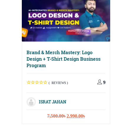
Brand & Merch Mastery: Logo
Design + T-Shirt Design Business
Program
Digital
Media, 
9
( REVIEWS )
Strateg
ISRAT JAHAN
Original
Current
7,500.00
৳
2,990.00
৳
I
price
price
was:
is: