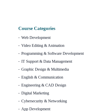
7,500.00৳.
2,990.00৳.
Course Categories
Web Development
Video Editing & Animation
Programming & Software Development
IT Support & Data Management
Graphic Design & Multimedia
English & Communication
Engineering & CAD Design
Digital Marketing
Cybersecurity & Networking
App Development