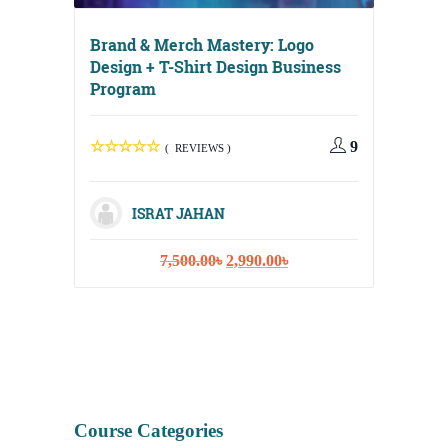
Brand & Merch Mastery: Logo
Design + T-Shirt Design Business
Program
Digital
Media, 
9
( REVIEWS )
Strateg
ISRAT JAHAN
Original
Current
7,500.00
৳
2,990.00
৳
I
price
price
was:
is:
7,500.00৳.
2,990.00৳.
Course Categories