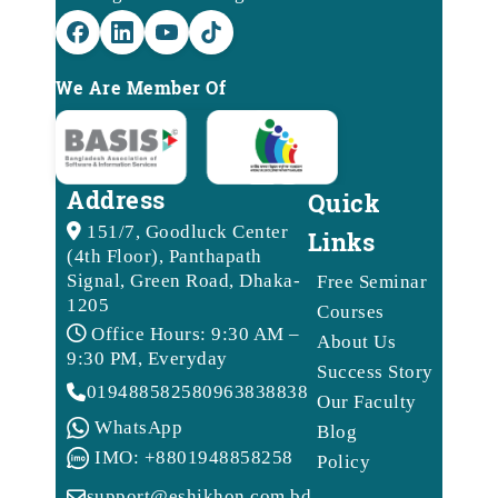
We Are Member Of
Address
Quick
151/7, Goodluck Center
Links
(4th Floor), Panthapath
Signal, Green Road, Dhaka-
Free Seminar
1205
Courses
Office Hours: 9:30 AM –
About Us
9:30 PM, Everyday
Success Story
01948858258
09638388388
Our Faculty
WhatsApp
Blog
IMO: +8801948858258
Policy
support@eshikhon.com.bd