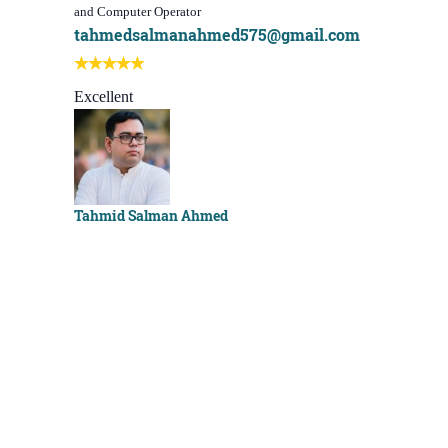
and Computer Operator
Course)
tahmedsalmanahmed575@gmail.com
I learn be
Best course
Excellent
Sachchu K
Tahmid Salman Ahmed