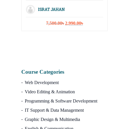
ISRAT JAHAN
Original
Current
7,500.00
৳
2,990.00
৳
I
price
price
was:
is:
7,500.00৳.
2,990.00৳.
Course Categories
Web Development
Video Editing & Animation
Programming & Software Development
IT Support & Data Management
Graphic Design & Multimedia
English & Communication