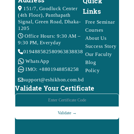
Quick
151/7, Goodluck Center
Links
(4th Floor), Panthapath
Signal, Green Road, Dhaka-
Free Seminar
1205
Courses
Office Hours: 9:30 AM –
About Us
9:30 PM, Everyday
Success Story
01948858258
09638388388
Our Faculty
WhatsApp
Blog
IMO: +8801948858258
Policy
support@eshikhon.com.bd
Validate Your Certificate