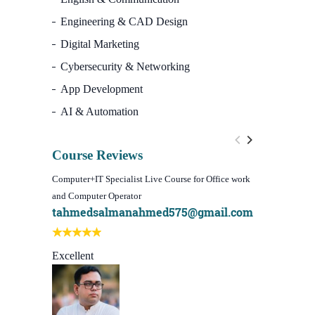
Engineering & CAD Design
Digital Marketing
Cybersecurity & Networking
App Development
AI & Automation
Course Reviews
Computer+IT Specialist Live Course for Office work
WordPress We
and Computer Operator
Course)
tahmedsalmanahmed575@gmail.com
I learn be
Best course
Excellent