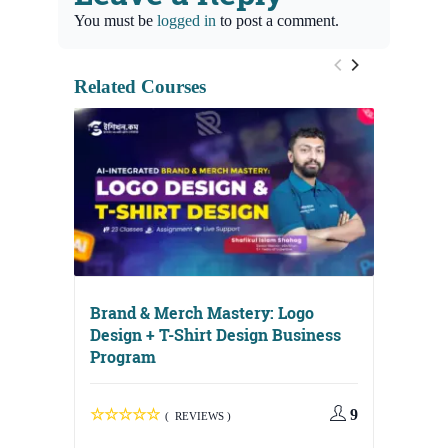
You must be
logged in
to post a comment.
Related Courses
Brand & Merch Mastery: Logo
Design + T-Shirt Design Business
Program
Digital
Media, 
9
( REVIEWS )
Strateg