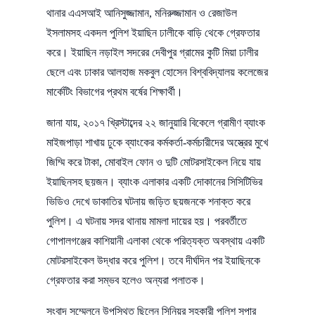
থানার এএসআই আনিসুজ্জামান, মনিরুজ্জামান ও রেজাউল
ইসলামসহ একদল পুলিশ ইয়াছিন ঢালীকে বাড়ি থেকে গ্রেফতার
করে। ইয়াছিন নড়াইল সদরের দেবীপুর গ্রামের কুটি মিয়া ঢালীর
ছেলে এবং ঢাকার আলহাজ মকবুল হোসেন বিশ্ববিদ্যালয় কলেজের
মার্কেটিং বিভাগের প্রথম বর্ষের শিক্ষার্থী।
জানা যায়, ২০১৭ খ্রিস্টাব্দের ২২ জানুয়ারি বিকেলে গ্রামীণ ব্যাংক
মাইজপাড়া শাখায় ঢুকে ব্যাংকের কর্মকর্তা-কর্মচারীদের অস্ত্রের মুখে
জিম্মি করে টাকা, মোবাইল ফোন ও দুটি মোটরসাইকেল নিয়ে যায়
ইয়াছিনসহ ছয়জন। ব্যাংক এলাকার একটি দোকানের সিসিটিভির
ভিডিও দেখে ডাকাতির ঘটনায় জড়িত ছয়জনকে শনাক্ত করে
পুলিশ। এ ঘটনায় সদর থানায় মামলা দায়ের হয়। পরবর্তীতে
গোপালগঞ্জের কাশিয়ানী এলাকা থেকে পরিত্যক্ত অবস্থায় একটি
মোটরসাইকেল উদ্ধার করে পুলিশ। তবে দীর্ঘদিন পর ইয়াছিনকে
গ্রেফতার করা সম্ভব হলেও অন্যরা পলাতক।
সংবাদ সম্মেলনে উপস্থিত ছিলেন সিনিয়র সহকারী পুলিশ সুপার