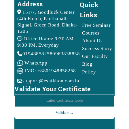
Address
Quick
151/7, Goodluck Center
Links
(4th Floor), Panthapath
Signal, Green Road, Dhaka-
Free Seminar
1205
Courses
Office Hours: 9:30 AM –
About Us
9:30 PM, Everyday
Success Story
01948858258
09638388388
Our Faculty
WhatsApp
Blog
IMO: +8801948858258
Policy
support@eshikhon.com.bd
Validate Your Certificate