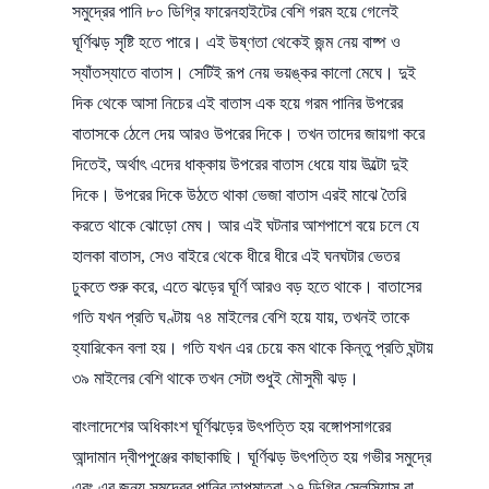
সমুদ্রের পানি ৮০ ডিগ্রি ফারেনহাইটের বেশি গরম হয়ে গেলেই
ঘূর্ণিঝড় সৃষ্টি হতে পারে। এই উষ্ণতা থেকেই জন্ম নেয় বাষ্প ও
স্যাঁতস্যাতে বাতাস। সেটিই রূপ নেয় ভয়ঙ্কর কালো মেঘে। দুই
দিক থেকে আসা নিচের এই বাতাস এক হয়ে গরম পানির উপরের
বাতাসকে ঠেলে দেয় আরও উপরের দিকে। তখন তাদের জায়গা করে
দিতেই, অর্থাৎ এদের ধাক্কায় উপরের বাতাস ধেয়ে যায় উল্টো দুই
দিকে। উপরের দিকে উঠতে থাকা ভেজা বাতাস এরই মাঝে তৈরি
করতে থাকে ঝোড়ো মেঘ। আর এই ঘটনার আশপাশে বয়ে চলে যে
হালকা বাতাস, সেও বাইরে থেকে ধীরে ধীরে এই ঘনঘটার ভেতর
ঢুকতে শুরু করে, এতে ঝড়ের ঘূর্ণি আরও বড় হতে থাকে। বাতাসের
গতি যখন প্রতি ঘণ্টায় ৭৪ মাইলের বেশি হয়ে যায়, তখনই তাকে
হ্যারিকেন বলা হয়। গতি যখন এর চেয়ে কম থাকে কিন্তু প্রতি ঘন্টায়
৩৯ মাইলের বেশি থাকে তখন সেটা শুধুই মৌসুমী ঝড়।
বাংলাদেশের অধিকাংশ ঘূর্ণিঝড়ের উৎপত্তি হয় বঙ্গোপসাগরের
আন্দামান দ্বীপপুঞ্জের কাছাকাছি। ঘূর্ণিঝড় উৎপত্তি হয় গভীর সমুদ্রে
এবং এর জন্য সমুদ্রের পানির তাপমাত্রা ২৭ ডিগ্রি সেলসিয়াস বা