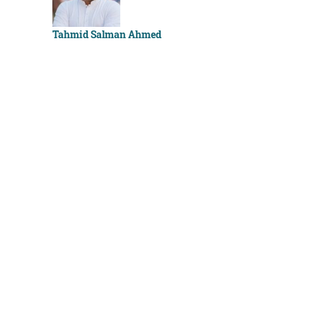
Sachchu K
Tahmid Salman Ahmed