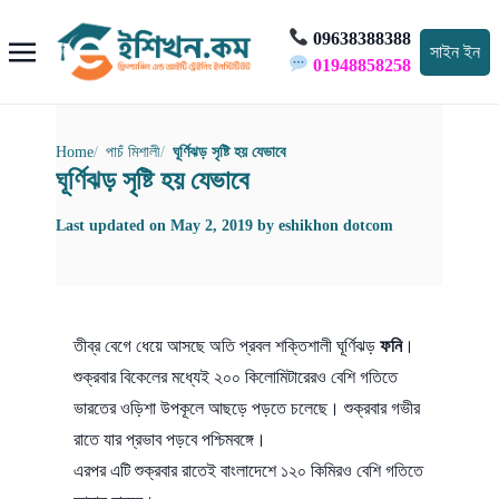
09638388388
সাইন ইন
01948858258
Home
পাচঁ মিশালী
ঘূর্ণিঝড় সৃষ্টি হয় যেভাবে
ঘূর্ণিঝড় সৃষ্টি হয় যেভাবে
Last updated on
May 2, 2019
by
eshikhon dotcom
তীব্র বেগে ধেয়ে আসছে অতি প্রবল শক্তিশালী ঘূর্ণিঝড়
ফনি
।
শুক্রবার বিকেলের মধ্যেই ২০০ কিলোমিটারেরও বেশি গতিতে
ভারতের ওড়িশা উপকূলে আছড়ে পড়তে চলেছে। শুক্রবার গভীর
রাতে যার প্রভাব পড়বে পশ্চিমবঙ্গে।
এরপর এটি শুক্রবার রাতেই বাংলাদেশে ১২০ কিমিরও বেশি গতিতে