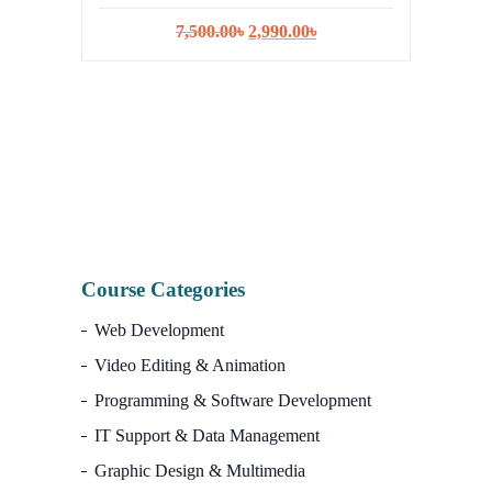
Original
Current
7,500.00
৳
2,990.00
৳
price
price
was:
is:
7,500.00৳.
2,990.00৳.
I
Course Categories
Web Development
Video Editing & Animation
Programming & Software Development
IT Support & Data Management
Graphic Design & Multimedia