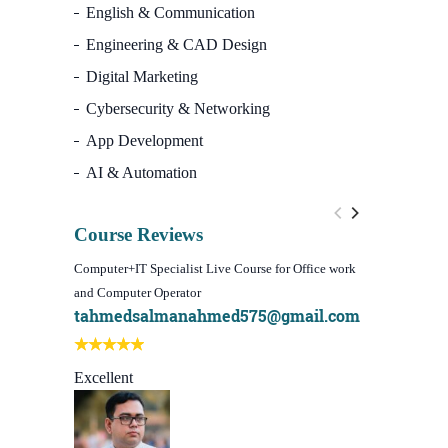
English & Communication
Engineering & CAD Design
Digital Marketing
Cybersecurity & Networking
App Development
AI & Automation
Course Reviews
Computer+IT Specialist Live Course for Office work
WordPress We
and Computer Operator
Course)
tahmedsalmanahmed575@gmail.com
I learn be
Best course
Excellent