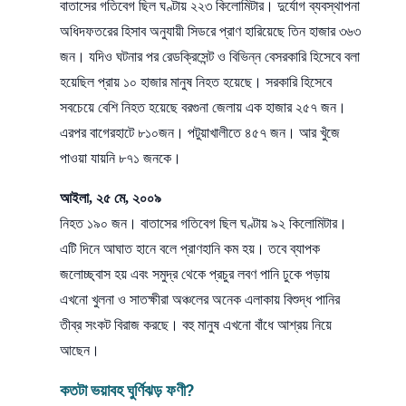
বাতাসের গতিবেগ ছিল ঘণ্টায় ২২৩ কিলোমিটার। দুর্যোগ ব্যবস্থাপনা
অধিদফতরের হিসাব অনুযায়ী সিডরে প্রাণ হারিয়েছে তিন হাজার ৩৬৩
জন। যদিও ঘটনার পর রেডক্রিসেন্ট ও বিভিন্ন বেসরকারি হিসেবে বলা
হয়েছিল প্রায় ১০ হাজার মানুষ নিহত হয়েছে। সরকারি হিসেবে
সবচেয়ে বেশি নিহত হয়েছে বরগুনা জেলায় এক হাজার ২৫৭ জন।
এরপর বাগেরহাটে ৮১০জন। পটুয়াখালীতে ৪৫৭ জন। আর খুঁজে
পাওয়া যায়নি ৮৭১ জনকে।
আইলা, ২৫ মে, ২০০৯
নিহত ১৯০ জন। বাতাসের গতিবেগ ছিল ঘণ্টায় ৯২ কিলোমিটার।
এটি দিনে আঘাত হানে বলে প্রাণহানি কম হয়। তবে ব্যাপক
জলোচ্ছ্বাস হয় এবং সমুদ্র থেকে প্রচুর লবণ পানি ঢুকে পড়ায়
এখনো খুলনা ও সাতক্ষীরা অঞ্চলের অনেক এলাকায় বিশুদ্ধ পানির
তীব্র সংকট বিরাজ করছে। বহু মানুষ এখনো বাঁধে আশ্রয় নিয়ে
আছেন।
কতটা ভয়াবহ ঘুর্ণিঝড় ফণী?