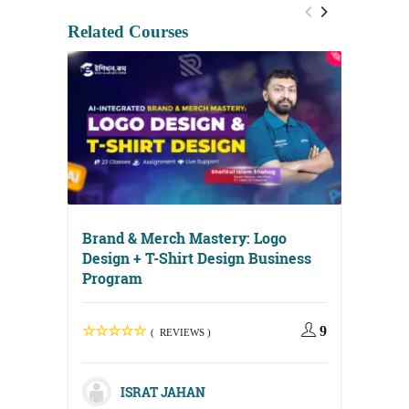
Related Courses
Brand & Merch Mastery: Logo
Design + T-Shirt Design Business
Program
9
( REVIEWS )
Digital
Media, 
ISRAT JAHAN
Strateg