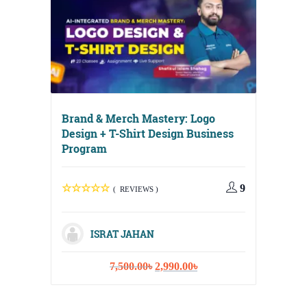
Brand & Merch Mastery: Logo
Design + T-Shirt Design Business
Program
Digital
Media, 
9
( REVIEWS )
Strateg
ISRAT JAHAN
Original
Current
7,500.00
৳
2,990.00
৳
I
price
price
was:
is: