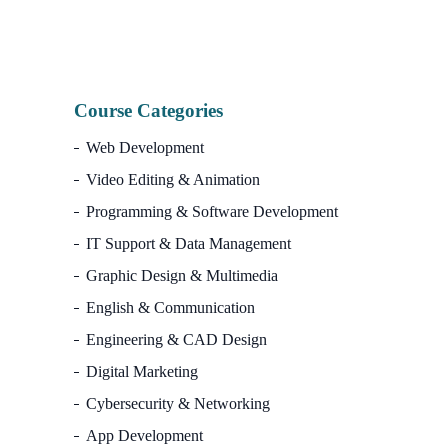
7,500.00৳.
2,990.00৳.
Course Categories
Web Development
Video Editing & Animation
Programming & Software Development
IT Support & Data Management
Graphic Design & Multimedia
English & Communication
Engineering & CAD Design
Digital Marketing
Cybersecurity & Networking
App Development