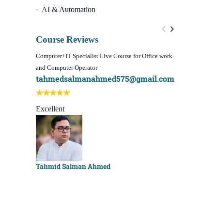
AI & Automation
Course Reviews
Computer+IT Specialist Live Course for Office work
WordPress We
and Computer Operator
Course)
tahmedsalmanahmed575@gmail.com
I learn be
Best course
Excellent
Sachchu K
Tahmid Salman Ahmed