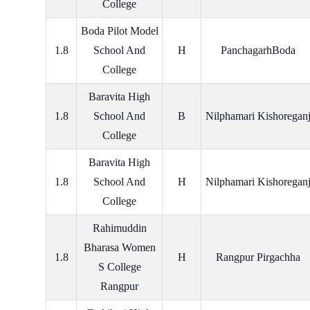
College
Boda Pilot Model
1.8
School And
H
PanchagarhBoda
College
Baravita High
1.8
School And
B
Nilphamari Kishoregan
College
Baravita High
1.8
School And
H
Nilphamari Kishoregan
College
Rahimuddin
Bharasa Women
1.8
H
Rangpur Pirgachha
S College
Rangpur