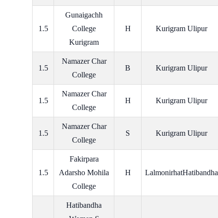
Gunaigachh
1.5
College
H
Kurigram Ulipur
Kurigram
Namazer Char
1.5
B
Kurigram Ulipur
College
Namazer Char
1.5
H
Kurigram Ulipur
College
Namazer Char
1.5
S
Kurigram Ulipur
College
Fakirpara
1.5
Adarsho Mohila
H
LalmonirhatHatibandha
College
Hatibandha