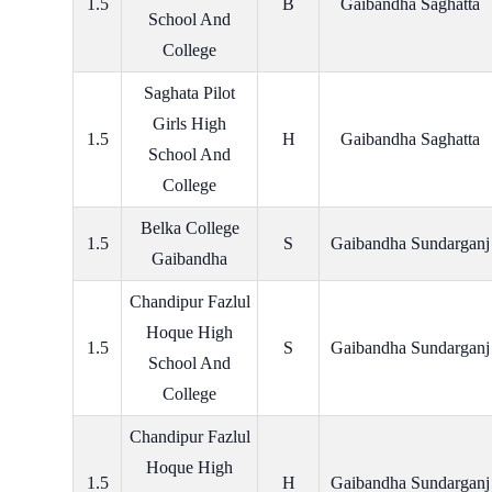
1.5
B
Gaibandha Saghatta
School And
College
Saghata Pilot
Girls High
1.5
H
Gaibandha Saghatta
School And
College
Belka College
1.5
S
Gaibandha Sundarganj
Gaibandha
Chandipur Fazlul
Hoque High
1.5
S
Gaibandha Sundarganj
School And
College
Chandipur Fazlul
Hoque High
1.5
H
Gaibandha Sundarganj