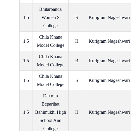
Bhitarbanda
1.5
Women S
S
Kurigram Nageshwari
College
Chila Khana
1.5
H
Kurigram Nageshwari
Model College
Chila Khana
1.5
B
Kurigram Nageshwari
Model College
Chila Khana
1.5
S
Kurigram Nageshwari
Model College
Daxmin
Beparihat
1.5
Bahimukhi High
H
Kurigram Nageshwari
School And
College