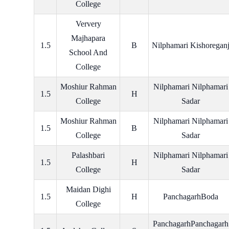
College
Ververy
Majhapara
1.5
B
Nilphamari Kishoregan
School And
College
Moshiur Rahman
Nilphamari Nilphamari
1.5
H
College
Sadar
Moshiur Rahman
Nilphamari Nilphamari
1.5
B
College
Sadar
Palashbari
Nilphamari Nilphamari
1.5
H
College
Sadar
Maidan Dighi
1.5
H
PanchagarhBoda
College
PanchagarhPanchagarh