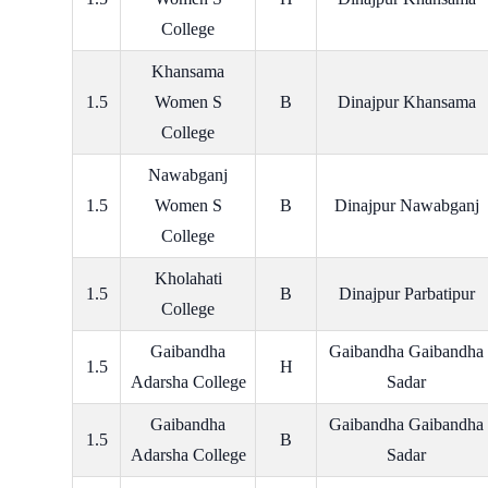
College
Khansama
1.5
Women S
B
Dinajpur Khansama
College
Nawabganj
1.5
Women S
B
Dinajpur Nawabganj
College
Kholahati
1.5
B
Dinajpur Parbatipur
College
Gaibandha
Gaibandha Gaibandha
1.5
H
Adarsha College
Sadar
Gaibandha
Gaibandha Gaibandha
1.5
B
Adarsha College
Sadar