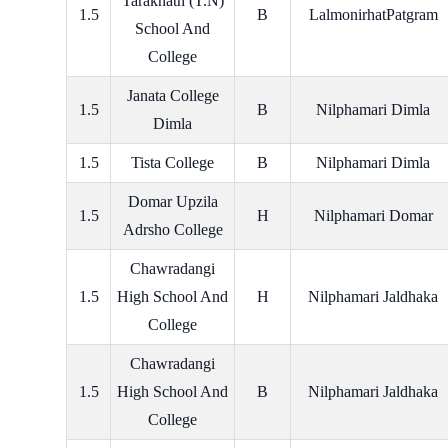
Taraknath (T.N)
1.5
B
LalmonirhatPatgram
School And
College
Janata College
1.5
B
Nilphamari Dimla
Dimla
1.5
Tista College
B
Nilphamari Dimla
Domar Upzila
1.5
H
Nilphamari Domar
Adrsho College
Chawradangi
1.5
High School And
H
Nilphamari Jaldhaka
College
Chawradangi
1.5
High School And
B
Nilphamari Jaldhaka
College