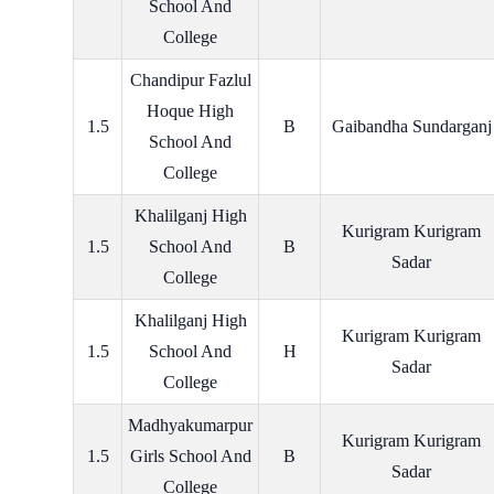
School And
College
Chandipur Fazlul
Hoque High
1.5
B
Gaibandha Sundarganj
School And
College
Khalilganj High
Kurigram Kurigram
1.5
School And
B
Sadar
College
Khalilganj High
Kurigram Kurigram
1.5
School And
H
Sadar
College
Madhyakumarpur
Kurigram Kurigram
1.5
Girls School And
B
Sadar
College