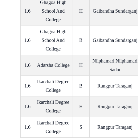
Ghagoa High
1.6
School And
H
Gaibandha Sundarganj
College
Ghagoa High
1.6
School And
B
Gaibandha Sundarganj
College
Nilphamari Nilphamari
1.6
Adarsha College
H
Sadar
Ikarchali Degree
1.6
B
Rangpur Taraganj
College
Ikarchali Degree
1.6
H
Rangpur Taraganj
College
Ikarchali Degree
1.6
S
Rangpur Taraganj
College