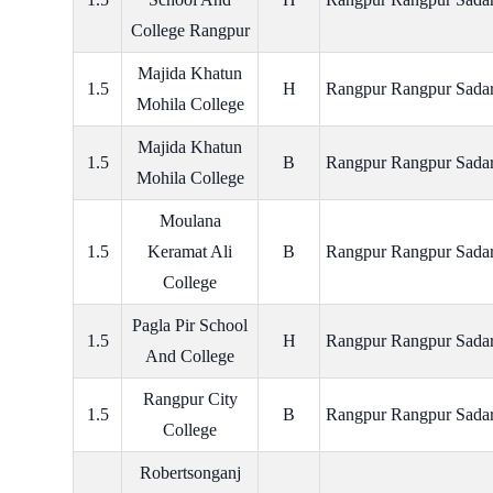
College Rangpur
Majida Khatun
1.5
H
Rangpur Rangpur Sada
Mohila College
Majida Khatun
1.5
B
Rangpur Rangpur Sada
Mohila College
Moulana
1.5
Keramat Ali
B
Rangpur Rangpur Sada
College
Pagla Pir School
1.5
H
Rangpur Rangpur Sada
And College
Rangpur City
1.5
B
Rangpur Rangpur Sada
College
Robertsonganj