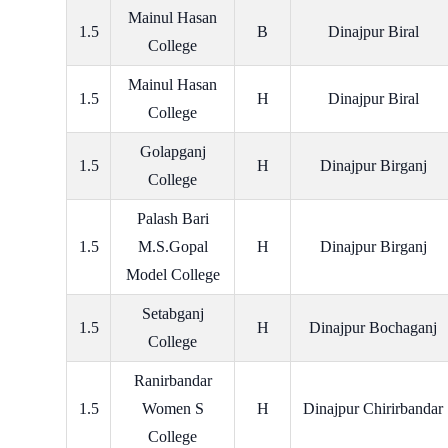
Mainul Hasan
1.5
B
Dinajpur Biral
College
Mainul Hasan
1.5
H
Dinajpur Biral
College
Golapganj
1.5
H
Dinajpur Birganj
College
Palash Bari
1.5
M.S.Gopal
H
Dinajpur Birganj
Model College
Setabganj
1.5
H
Dinajpur Bochaganj
College
Ranirbandar
1.5
Women S
H
Dinajpur Chirirbandar
College