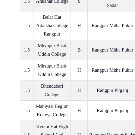
1.5
Amlahar College
S
Sadar
Balar Hat
1.5
Adarsha College
H
Rangpur Mitha Pukur
Rangpur
Mirzapur Basir
1.5
B
Rangpur Mitha Pukur
Uddin College
Mirzapur Basir
1.5
H
Rangpur Mitha Pukur
Uddin College
Bhendabari
1.5
H
Rangpur Pirganj
College
Mahiyasi Begum
1.5
H
Rangpur Pirganj
Rokeya College
Kerani Hat High
1.5
School And
H
Rangpur Rangpur Sada