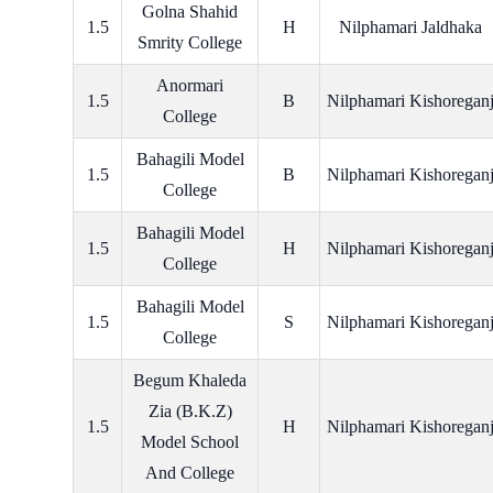
Golna Shahid
1.5
H
Nilphamari Jaldhaka
Smrity College
Anormari
1.5
B
Nilphamari Kishoregan
College
Bahagili Model
1.5
B
Nilphamari Kishoregan
College
Bahagili Model
1.5
H
Nilphamari Kishoregan
College
Bahagili Model
1.5
S
Nilphamari Kishoregan
College
Begum Khaleda
Zia (B.K.Z)
1.5
H
Nilphamari Kishoregan
Model School
And College