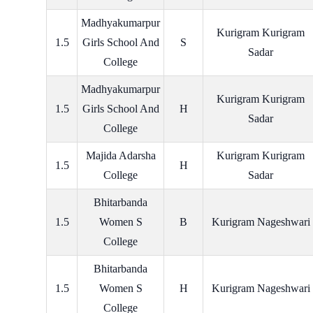
Madhyakumarpur
Kurigram Kurigram
1.5
Girls School And
S
Sadar
College
Madhyakumarpur
Kurigram Kurigram
1.5
Girls School And
H
Sadar
College
Majida Adarsha
Kurigram Kurigram
1.5
H
College
Sadar
Bhitarbanda
1.5
Women S
B
Kurigram Nageshwari
College
Bhitarbanda
1.5
Women S
H
Kurigram Nageshwari
College