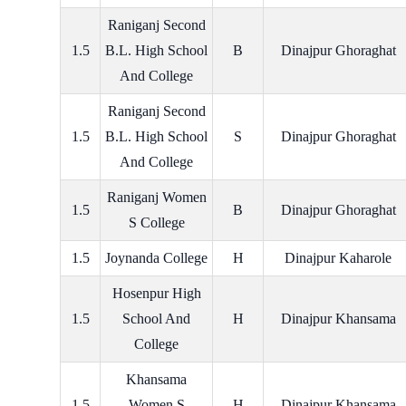
Raniganj Second
1.5
B.L. High School
B
Dinajpur Ghoraghat
And College
Raniganj Second
1.5
B.L. High School
S
Dinajpur Ghoraghat
And College
Raniganj Women
1.5
B
Dinajpur Ghoraghat
S College
1.5
Joynanda College
H
Dinajpur Kaharole
Hosenpur High
1.5
School And
H
Dinajpur Khansama
College
Khansama
1.5
Women S
H
Dinajpur Khansama