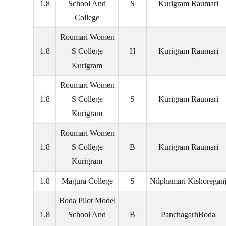
1.8
School And
S
Kurigram Raumari
College
Roumari Women
1.8
S College
H
Kurigram Raumari
Kurigram
Roumari Women
1.8
S College
S
Kurigram Raumari
Kurigram
Roumari Women
1.8
S College
B
Kurigram Raumari
Kurigram
1.8
Magura College
S
Nilphamari Kishoregan
Boda Pilot Model
1.8
School And
B
PanchagarhBoda