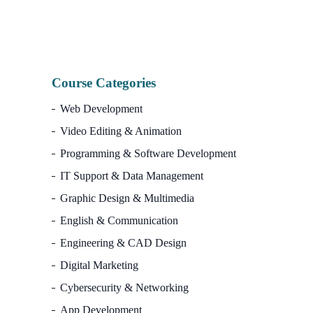
7,500.00৳.
2,990.00৳.
Course Categories
Web Development
Video Editing & Animation
Programming & Software Development
IT Support & Data Management
Graphic Design & Multimedia
English & Communication
Engineering & CAD Design
Digital Marketing
Cybersecurity & Networking
App Development