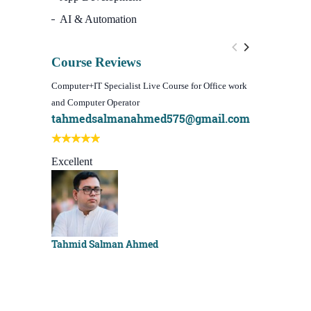
AI & Automation
Course Reviews
Computer+IT Specialist Live Course for Office work
WordPress We
and Computer Operator
Course)
tahmedsalmanahmed575@gmail.com
I learn be
Best course
Excellent
Sachchu K
Tahmid Salman Ahmed