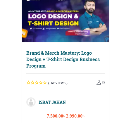
Brand & Merch Mastery: Logo
Design + T-Shirt Design Business
Program
Digital
Media, 
9
( REVIEWS )
Strateg
ISRAT JAHAN
Original
Current
7,500.00
৳
2,990.00
৳
I
price
price
was:
is: