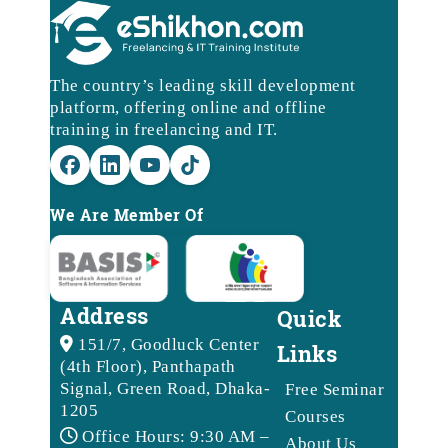
The country’s leading skill development
platform, offering online and offline
training in freelancing and IT.
We Are Member Of
Address
Quick
151/7, Goodluck Center
Links
(4th Floor), Panthapath
Signal, Green Road, Dhaka-
Free Seminar
1205
Courses
Office Hours: 9:30 AM –
About Us