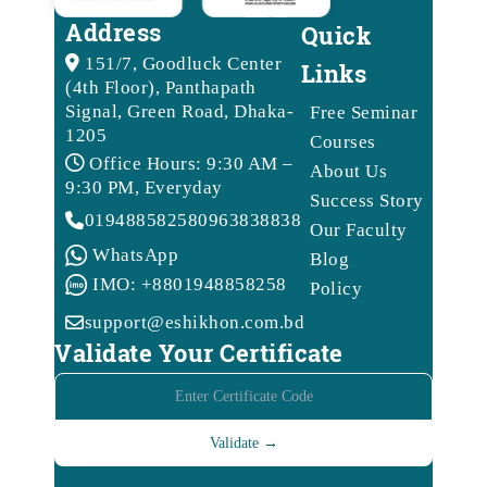
Address
Quick
151/7, Goodluck Center
Links
(4th Floor), Panthapath
Signal, Green Road, Dhaka-
Free Seminar
1205
Courses
Office Hours: 9:30 AM –
About Us
9:30 PM, Everyday
Success Story
01948858258
09638388388
Our Faculty
WhatsApp
Blog
IMO: +8801948858258
Policy
support@eshikhon.com.bd
Validate Your Certificate