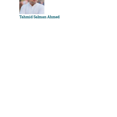
Sachchu K
Tahmid Salman Ahmed