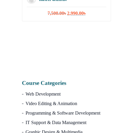
Strateg
Original
Current
7,500.00
৳
2,990.00
৳
price
price
was:
is:
7,500.00৳.
2,990.00৳.
I
Course Categories
Web Development
Video Editing & Animation
Programming & Software Development
IT Support & Data Management
Graphic Design & Multimedia