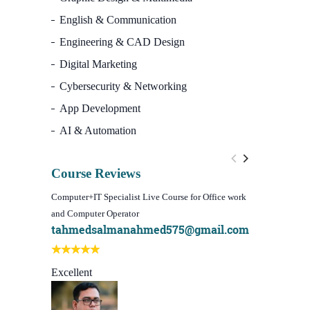
English & Communication
Engineering & CAD Design
Digital Marketing
Cybersecurity & Networking
App Development
AI & Automation
Course Reviews
Computer+IT Specialist Live Course for Office work
WordPress We
and Computer Operator
Course)
tahmedsalmanahmed575@gmail.com
I learn be
Best course
Excellent