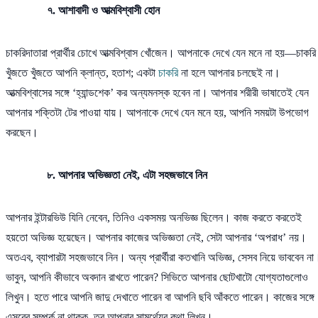
৭. আশাবাদী ও আত্মবিশ্বাসী হোন
চাকরিদাতারা প্রার্থীর চোখে আত্মবিশ্বাস খোঁজেন। আপনাকে দেখে যেন মনে না হয়—চাকরি
খুঁজতে খুঁজতে আপনি ক্লান্ত, হতাশ; একটা
চাকরি
না হলে আপনার চলছেই না।
আত্মবিশ্বাসের সঙ্গে ‘হ্যান্ডশেক’ কর অন্যমনস্ক হবেন না। আপনার শরীরী ভাষাতেই যেন
আপনার শক্তিটা টের পাওয়া যায়। আপনাকে দেখে যেন মনে হয়, আপনি সময়টা উপভোগ
করছেন।
৮. আপনার অভিজ্ঞতা নেই, এটা সহজভাবে নিন
আপনার ইন্টারভিউ যিনি নেবেন, তিনিও একসময় অনভিজ্ঞ ছিলেন। কাজ করতে করতেই
হয়তো অভিজ্ঞ হয়েছেন। আপনার কাজের অভিজ্ঞতা নেই, সেটা আপনার ‘অপরাধ’ নয়।
অতএব, ব্যাপারটা সহজভাবে নিন। অন্য প্রার্থীরা কতখানি অভিজ্ঞ, সেসব নিয়ে ভাববেন না
ভাবুন, আপনি কীভাবে অবদান রাখতে পারেন? সিভিতে আপনার ছোটখাটো যোগ্যতাগুলোও
লিখুন। হতে পারে আপনি জাদু দেখাতে পারেন বা আপনি ছবি আঁকতে পারেন। কাজের সঙ্গে
এসবের সম্পর্ক না থাকুক, তবু আপনার সামর্থ্যের কথা লিখুন।