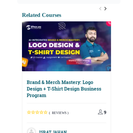
Related Courses
Brand & Merch Mastery: Logo
Design + T-Shirt Design Business
Program
9
( REVIEWS )
Digital
Media, 
ISRAT JAHAN