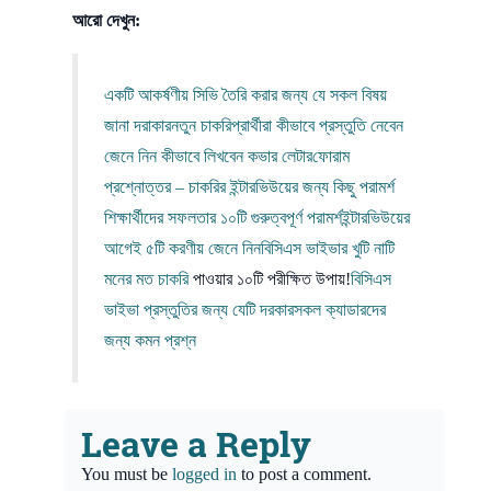
আরো দেখুন:
একটি আকর্ষণীয় সিভি তৈরি করার জন্য যে সকল বিষয়
জানা দরাকার
নতুন চাকরিপ্রার্থীরা কীভাবে প্রস্তুতি নেবেন
জেনে নিন কীভাবে লিখবেন কভার লেটার
ফোরাম
প্রশ্নোত্তর – চাকরির ইন্টারভিউয়ের জন্য কিছু পরামর্শ
শিক্ষার্থীদের সফলতার ১০টি গুরুত্বপূর্ণ পরামর্শ
ইন্টারভিউয়ের
আগেই ৫টি করণীয় জেনে নিন
বিসিএস ভাইভার খুটি নাটি
মনের মত
চাকরি
পাওয়ার ১০টি পরীক্ষিত উপায়!
বিসিএস
ভাইভা প্রস্তুতির জন্য যেটি দরকার
সকল ক্যাডারদের
জন্য কমন প্রশ্ন
Leave a Reply
You must be
logged in
to post a comment.