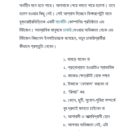
অর্থহীন মনে হতে পারে। আপনাকে পেয়ে বসতে পারে হতাশা। তবে
হতাশ হওয়ার কিছু নেই। সেই আশ্বাস দিচ্ছেন ফিঙ্গারপেইন্ট নামে
যুক্তরাষ্ট্রভিত্তিক একটি
মার্কেটিং
কোম্পানির প্রতিষ্ঠাতা এড
মিটজেন। সহস্রাধিক মানুষকে
চাকরি
দেওয়ার অভিজ্ঞতা থেকে এড
মিটজেন বিজনেস ইনসাইডারকে বলেছেন, নতুন চাকরিপ্রার্থীরা
কীভাবে প্রস্তুতি নেবেন।
১. ঘাবড়ে যাবেন না
২. প্রত্যাখ্যাত হওয়াটাও স্বাভাবিক
৩. কাজের ক্ষেত্রটাই হোক লক্ষ্য
৪. টাকাকে ‘ফোকাস’ করবেন না
৫. ‘রিসার্চ’ কর
৬. বেতন, ছুটি, সুযোগ-সুবিধা সম্পর্কে
খুব দ্রুতই জানতে চাইবেন না
৭. আশাবাদী ও আত্মবিশ্বাসী হোন
৮. আপনার অভিজ্ঞতা নেই, এটা