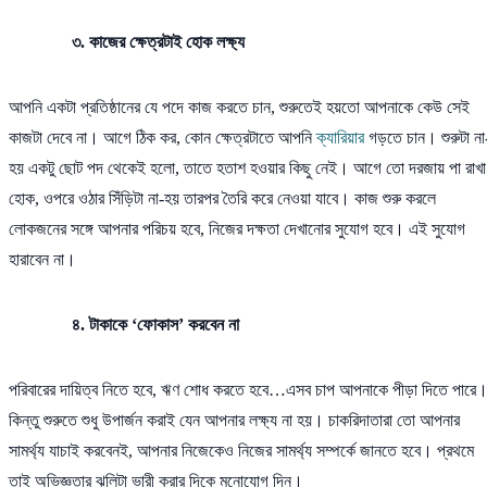
৩. কাজের ক্ষেত্রটাই হোক লক্ষ্য
আপনি একটা প্রতিষ্ঠানের যে পদে কাজ করতে চান, শুরুতেই হয়তো আপনাকে কেউ সেই
কাজটা দেবে না। আগে ঠিক কর, কোন ক্ষেত্রটাতে আপনি
ক্যারিয়ার
গড়তে চান। শুরুটা না
হয় একটু ছোট পদ থেকেই হলো, তাতে হতাশ হওয়ার কিছু নেই। আগে তো দরজায় পা রাখা
হোক, ওপরে ওঠার সিঁড়িটা না-হয় তারপর তৈরি করে নেওয়া যাবে। কাজ শুরু করলে
লোকজনের সঙ্গে আপনার পরিচয় হবে, নিজের দক্ষতা দেখানোর সুযোগ হবে। এই সুযোগ
হারাবেন না।
৪. টাকাকে ‘ফোকাস’ করবেন না
পরিবারের দায়িত্ব নিতে হবে, ঋণ শোধ করতে হবে…এসব চাপ আপনাকে পীড়া দিতে পারে
কিন্তু শুরুতে শুধু উপার্জন করাই যেন আপনার লক্ষ্য না হয়। চাকরিদাতারা তো আপনার
সামর্থ্য যাচাই করবেনই, আপনার নিজেকেও নিজের সামর্থ্য সম্পর্কে জানতে হবে। প্রথমে
তাই অভিজ্ঞতার ঝুলিটা ভারী করার দিকে মনোযোগ দিন।