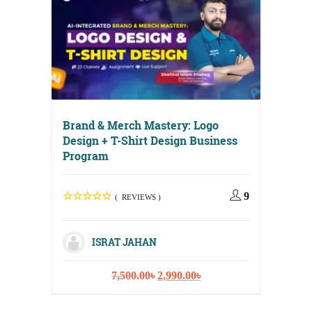
Brand & Merch Mastery: Logo
Design + T-Shirt Design Business
Program
Digital
Media, 
9
( REVIEWS )
Strateg
ISRAT JAHAN
Original
Current
7,500.00
৳
2,990.00
৳
I
price
price
was:
is: