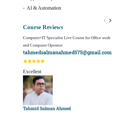
AI & Automation
Course Reviews
Computer+IT Specialist Live Course for Office work
WordPress We
and Computer Operator
Course)
tahmedsalmanahmed575@gmail.com
I learn be
Best course
Excellent
Sachchu K
Tahmid Salman Ahmed