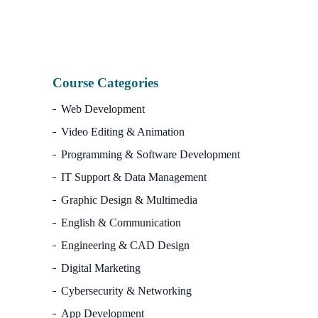
7,500.00৳.
2,990.00৳.
Course Categories
Web Development
Video Editing & Animation
Programming & Software Development
IT Support & Data Management
Graphic Design & Multimedia
English & Communication
Engineering & CAD Design
Digital Marketing
Cybersecurity & Networking
App Development