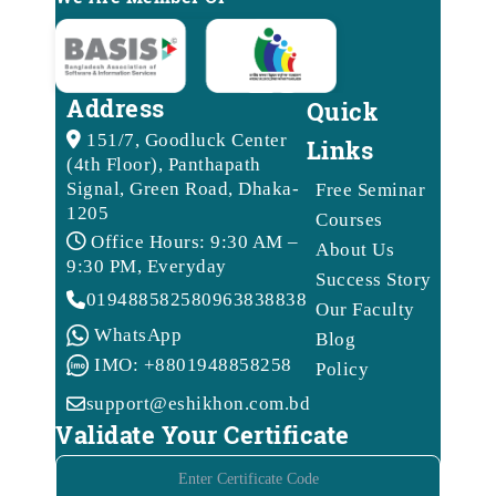
Address
Quick
151/7, Goodluck Center
Links
(4th Floor), Panthapath
Signal, Green Road, Dhaka-
Free Seminar
1205
Courses
Office Hours: 9:30 AM –
About Us
9:30 PM, Everyday
Success Story
01948858258
09638388388
Our Faculty
WhatsApp
Blog
IMO: +8801948858258
Policy
support@eshikhon.com.bd
Validate Your Certificate