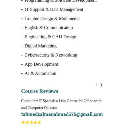
Programming & Software Development
IT Support & Data Management
Graphic Design & Multimedia
English & Communication
Engineering & CAD Design
Digital Marketing
Cybersecurity & Networking
App Development
AI & Automation
Course Reviews
Computer+IT Specialist Live Course for Office work
WordPress We
and Computer Operator
Course)
tahmedsalmanahmed575@gmail.com
I learn be
Best course