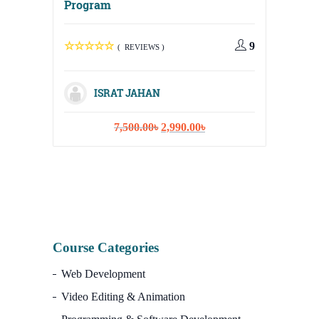
Program
Digital
Media, 
9
( REVIEWS )
Strateg
ISRAT JAHAN
Original
Current
7,500.00
৳
2,990.00
৳
I
price
price
was:
is:
7,500.00৳.
2,990.00৳.
Course Categories
Web Development
Video Editing & Animation