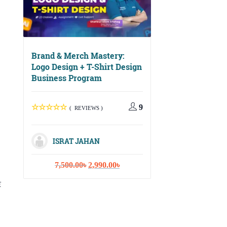
Brand & Merch Mastery:
Logo Design + T-Shirt Design
Business Program
Digital Growth Ma
Social Media, Ema
Marketing & Cont
9
( REVIEWS )
Strategy
ISRAT JAHAN
( REVIEWS
Original
Current
7,500.00
৳
2,990.00
৳
price
price
ISRAT JAHA
ে
was:
is:
7,500.00৳.
2,990.00৳.
Or
10,000.00
৳
3,
pr
wa