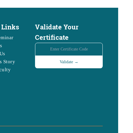
 Links
Validate Your
Certificate
eminar
s
Us
s Story
culty