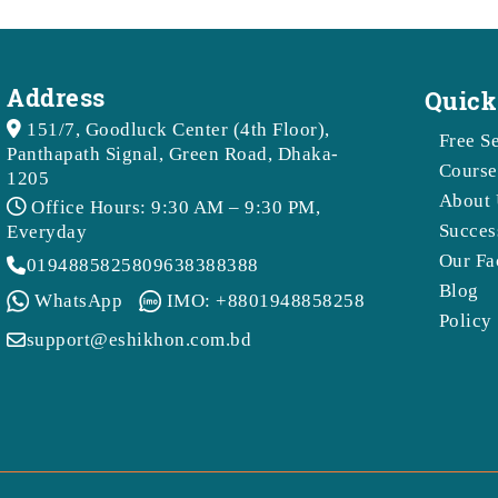
Address
Quick
151/7, Goodluck Center (4th Floor),
Free S
Panthapath Signal, Green Road, Dhaka-
Course
1205
About 
Office Hours: 9:30 AM – 9:30 PM,
Succes
Everyday
Our Fa
01948858258
09638388388
Blog
WhatsApp
IMO: +8801948858258
Policy
support@eshikhon.com.bd