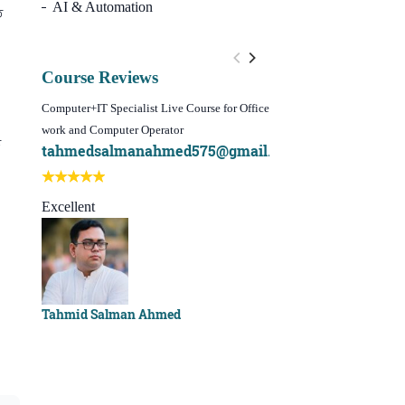
AI & Automation
ত
Course Reviews
Computer+IT Specialist Live Course for Office
WordPress Website Design 
work and Computer Operator
(Video Course)
ট
tahmedsalmanahmed575@gmail.com
I learn best of my li
Best course ever
Excellent
Sachchu Khan
Tahmid Salman Ahmed