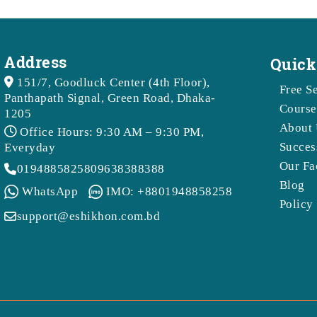
Address
Quick
151/7, Goodluck Center (4th Floor),
Free S
Panthapath Signal, Green Road, Dhaka-
Course
1205
About 
Office Hours: 9:30 AM – 9:30 PM,
Succes
Everyday
Our Fa
01948858258
09638388388
Blog
WhatsApp
IMO: +8801948858258
Policy
support@eshikhon.com.bd