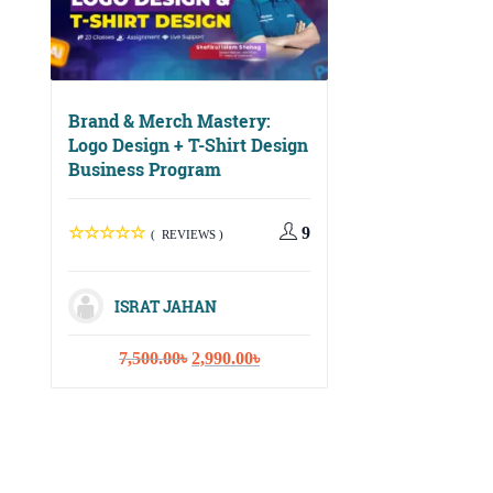
Brand & Merch Mastery:
Logo Design + T-Shirt Design
Business Program
Digital Growth Ma
Social Media, Ema
Marketing & Cont
9
( REVIEWS )
Strategy
ISRAT JAHAN
( REVIEWS
Original
Current
7,500.00
৳
2,990.00
৳
price
price
ISRAT JAHA
was:
is:
7,500.00৳.
2,990.00৳.
Or
10,000.00
৳
3,
pr
wa