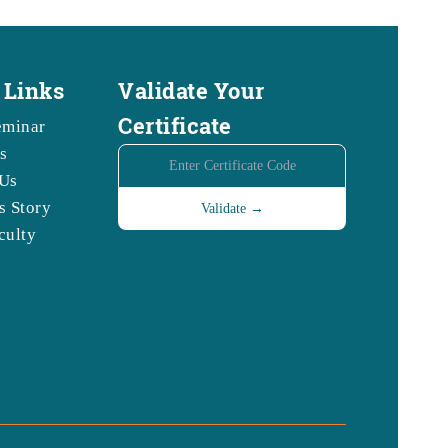
 Links
Validate Your
Certificate
eminar
s
Us
s Story
culty