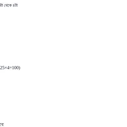
টা থেকে ৪টা
ান (25×4=100)
বে: