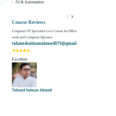
AI & Automation
Course Reviews
Computer+IT Specialist Live Course for Office
WordPress Website Design 
work and Computer Operator
(Video Course)
tahmedsalmanahmed575@gmail.com
I learn best of my li
Best course ever
Excellent
Sachchu Khan
Tahmid Salman Ahmed