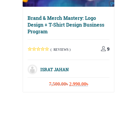
Brand & Merch Mastery: Logo
Design + T-Shirt Design Business
Program
9
( REVIEWS )
Digital
Media, 
ISRAT JAHAN
Strateg
Original
Current
7,500.00
৳
2,990.00
৳
price
price
was:
is:
7,500.00৳.
2,990.00৳.
I