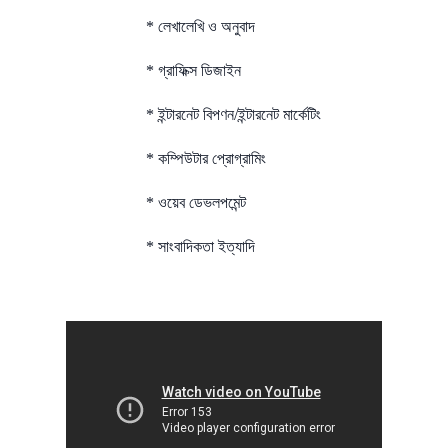
* লেখালেখি ও অনুবাদ
* গ্রাফিক্স ডিজাইন
* ইন্টারনেট বিপণন/ইন্টারনেট মার্কেটিং
* কম্পিউটার প্রোগ্রামিং
* ওয়েব ডেভলপমেন্ট
* সাংবাদিকতা ইত্যাদি