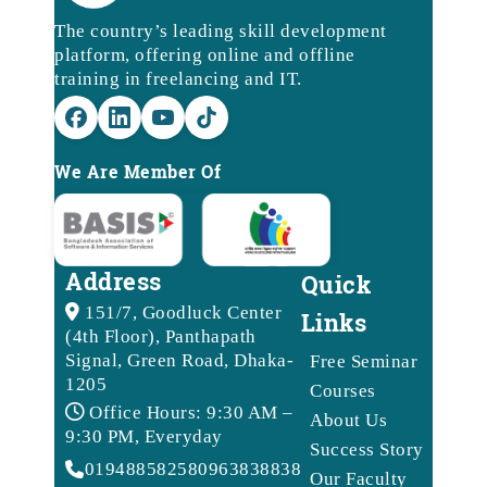
The country’s leading skill development
platform, offering online and offline
training in freelancing and IT.
We Are Member Of
Address
Quick
151/7, Goodluck Center
Links
(4th Floor), Panthapath
Signal, Green Road, Dhaka-
Free Seminar
1205
Courses
Office Hours: 9:30 AM –
About Us
9:30 PM, Everyday
Success Story
01948858258
09638388388
Our Faculty