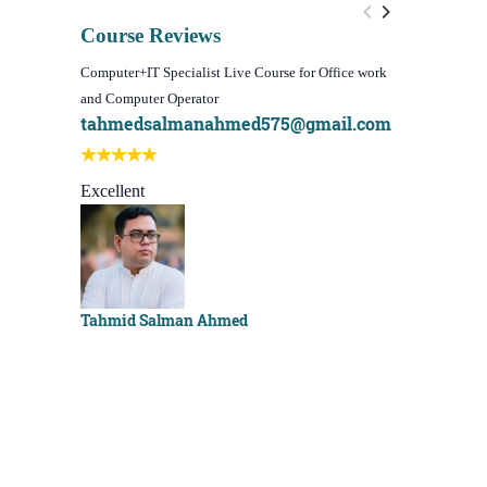
Course Reviews
Computer+IT Specialist Live Course for Office work
WordPress We
and Computer Operator
Course)
tahmedsalmanahmed575@gmail.com
I learn be
Best course
Excellent
Sachchu K
Tahmid Salman Ahmed