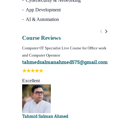
Cybersecurity & Networking
App Development
AI & Automation
Course Reviews
Computer+IT Specialist Live Course for Office work
WordPress We
and Computer Operator
Course)
tahmedsalmanahmed575@gmail.com
I learn be
Best course
Excellent
Sachchu K
Tahmid Salman Ahmed