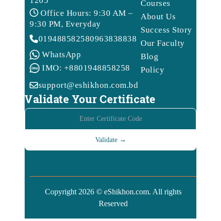
1205
Courses
Office Hours: 9:30 AM –
About Us
9:30 PM, Everyday
Success Story
01948858258
09638388388
Our Faculty
WhatsApp
Blog
IMO: +8801948858258
Policy
support@eshikhon.com.bd
Validate Your Certificate
Copyright 2026 © eShikhon.com. All rights
Reserved