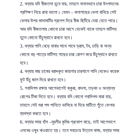
বন্যায় যদি বীজতলা ডুবে যায়, তাহলে নানানভাবে চারা উৎপাদনের
প্রশিক্ষণ নিয়ে রাখা ভালো। যেমন – কলাগাছের ভেলা বানিয়ে সেই
ভেলার উপর কাদামাটির প্রলেপ দিয়ে বীজ ছিটিয়ে দেয়া যেতে পারে।
আর যদি বীজতলায় কোনো চারা আগে থেকেই থাকে তাহলে মাটিসহ
তুলে কোনো উঁচুস্থানে রাখতে হবে।
বন্যার পানি বেড়ে যাবার সাথে সাথে ড্রাম, টব, চাড়ি বা অন্য
কোনো বড় পাত্রে মাটিসহ গাছের চারা রোপণ করে উঁচুস্থানে রাখতে
হবে।
বন্যায় মাছ চাষের বরাদ্দকৃত জায়গার চারপাশে পানি থেকেও কয়েক
ফুট উঁচু জাল দিয়ে রাখতে হবে।
গবাদিপশু রক্ষায় আগেভাগেই ক্কুরা, বাদলা, তড়কা ও অন্যান্য
রোগের টিকা দিতে হবে। বন্যায় যদি কোনো গবাদিপশু মারা যায়,
তাহলে সেই মরা পশু পানিতে ভাসিয়ে না দিয়ে মাটিতে পুঁতে ফেলার
ব্যবস্থা করতে হবে।
বন্যার সময় হাঁস –মুরগীর কৃমির প্রকোপ বাড়ে, তাই আগেভাগে
এসবের ওষুধ খাওয়াতে হয়। তবে সবচেয়ে উত্তম কাজ, বন্যার সময়