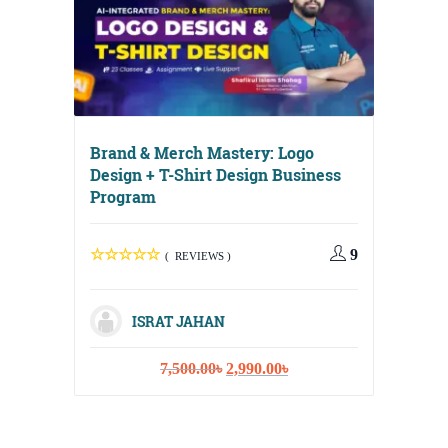
Brand & Merch Mastery: Logo
Design + T-Shirt Design Business
Program
9
( REVIEWS )
Digital
Media, 
ISRAT JAHAN
Strateg
Original
Current
7,500.00
৳
2,990.00
৳
price
price
was:
is:
7,500.00৳.
2,990.00৳.