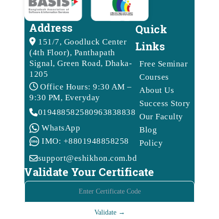
Address
Quick
151/7, Goodluck Center
Links
(4th Floor), Panthapath
Signal, Green Road, Dhaka-
Free Seminar
1205
Courses
Office Hours: 9:30 AM –
About Us
9:30 PM, Everyday
Success Story
01948858258
09638388388
Our Faculty
WhatsApp
Blog
IMO: +8801948858258
Policy
support@eshikhon.com.bd
Validate Your Certificate