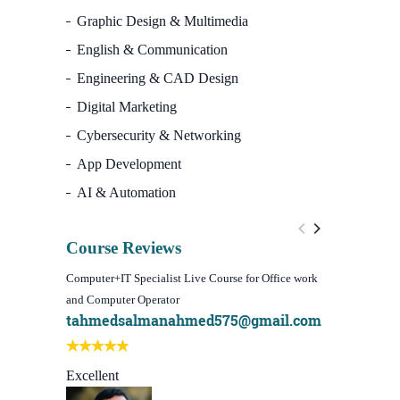
Graphic Design & Multimedia
English & Communication
Engineering & CAD Design
Digital Marketing
Cybersecurity & Networking
App Development
AI & Automation
Course Reviews
Computer+IT Specialist Live Course for Office work
WordPress We
and Computer Operator
Course)
tahmedsalmanahmed575@gmail.com
I learn be
Best course
Excellent