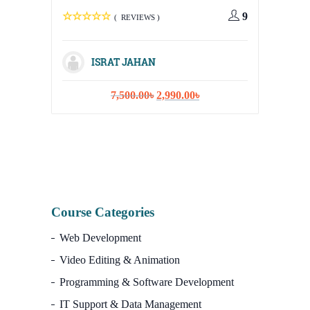
Media, 
9
( REVIEWS )
Strateg
ISRAT JAHAN
Original
Current
7,500.00
৳
2,990.00
৳
I
price
price
was:
is:
7,500.00৳.
2,990.00৳.
Course Categories
Web Development
Video Editing & Animation
Programming & Software Development
IT Support & Data Management