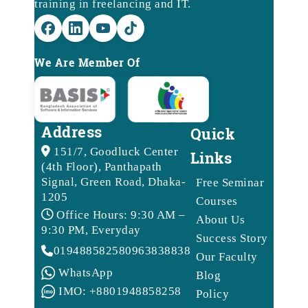
training in freelancing and IT.
We Are Member Of
Address
Quick
151/7, Goodluck Center
Links
(4th Floor), Panthapath
Signal, Green Road, Dhaka-
Free Seminar
1205
Courses
Office Hours: 9:30 AM –
About Us
9:30 PM, Everyday
Success Story
01948858258
09638388388
Our Faculty
WhatsApp
Blog
IMO: +8801948858258
Policy