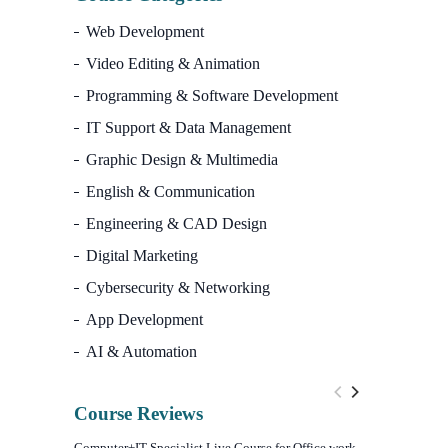
Web Development
Video Editing & Animation
Programming & Software Development
IT Support & Data Management
Graphic Design & Multimedia
English & Communication
Engineering & CAD Design
Digital Marketing
Cybersecurity & Networking
App Development
AI & Automation
Course Reviews
Computer+IT Specialist Live Course for Office work
WordPress We