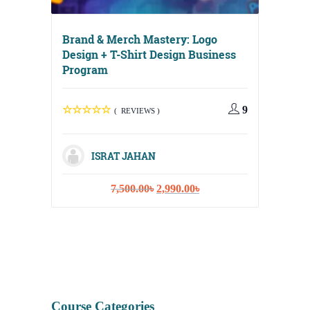
Brand & Merch Mastery: Logo
Design + T-Shirt Design Business
Program
Digital
Media, 
9
( REVIEWS )
Strateg
ISRAT JAHAN
Original
Current
7,500.00
৳
2,990.00
৳
I
price
price
was:
is:
7,500.00৳.
2,990.00৳.
Course Categories