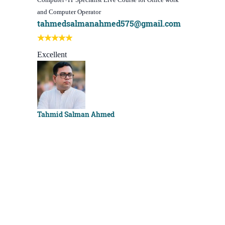
and Computer Operator
Course)
tahmedsalmanahmed575@gmail.com
I learn be
Best course
Excellent
Sachchu K
Tahmid Salman Ahmed