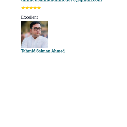
I learn be
Best course
Excellent
Sachchu K
Tahmid Salman Ahmed