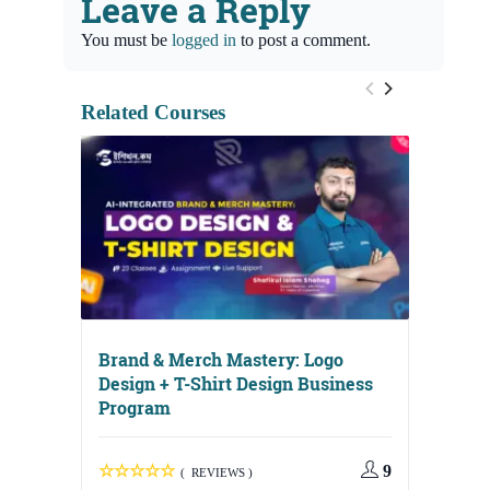
Leave a Reply
You must be
logged in
to post a comment.
Related Courses
Brand & Merch Mastery: Logo
Design + T-Shirt Design Business
Program
Digital
Media, 
9
( REVIEWS )
Strateg