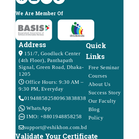
We Are Member Of
Address
Quick
151/7, Goodluck Center
Links
(4th Floor), Panthapath
Signal, Green Road, Dhaka-
Free Seminar
1205
Courses
Office Hours: 9:30 AM –
About Us
9:30 PM, Everyday
Success Story
01948858258
09638388388
Our Faculty
WhatsApp
Blog
IMO: +8801948858258
Policy
support@eshikhon.com.bd
Validate Your Certificate