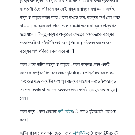
[বাক্য রূপান্তর : বাক্যের অর্থ পরিবর্তন না করে বাক্যের প্রকাশভঙ্গি
বা গঠনরীতিতে পরিবর্তন করাকেই বাক্য রূপান্তর বলা হয়। অর্থাৎ,
বাক্য রূপান্তর করার সময় খেয়াল রাখতে হবে, বাক্যের অর্থ যেন পাল্টে
না যায়। বাক্যের অর্থ পাল্টে গেলে বাক্যটি অন্য বাক্যে রূপান্তরিত
হয়ে যাবে। কিন্তু বাক্য রূপান্তরের ক্ষেত্রে আমাদেরকে বাক্যের
প্রকাশভঙ্গি বা গঠনরীতি তথা রূপ (Form) পরিবর্তন করতে হবে,
বাক্যের অর্থ পরিবর্তন করা যাবে না।]
সরল থেকে জটিল বাক্যে রূপান্তর : সরল বাক্যের কোন একটি
অংশকে সম্প্রসারিত করে একটি খন্ডবাক্যে রূপান্তরিত করতে হয়
এবং তার খণ্ডবাক্যটির সঙ্গে মূল বাক্যের সংযোগ করতে উপরোক্ত
সাপেক্ষ সর্বনাম বা সাপেক্ষ অব্যয়গুলোর কোনটি ব্যবহার করতে হয়।
যেমন-
সরল বাক্য : ভাল ছেলেরা
কম্পিউটার
ে বসেও ইন্টারনেটে পড়াশুনা
করে।
জটিল বাক্য : যারা ভাল ছেলে, তারা
কম্পিউটার
ে বসেও ইন্টারনেটে