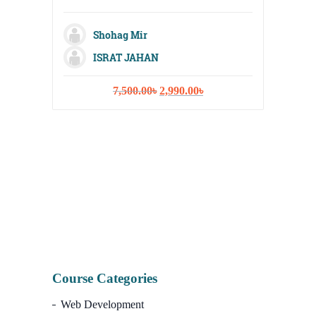
Shohag Mir
ISRAT JAHAN
M
Original
Current
7,500.00
৳
2,990.00
৳
Sh
price
price
was:
is:
Fa
7,500.00৳.
2,990.00৳.
Na
I
Course Categories
Web Development