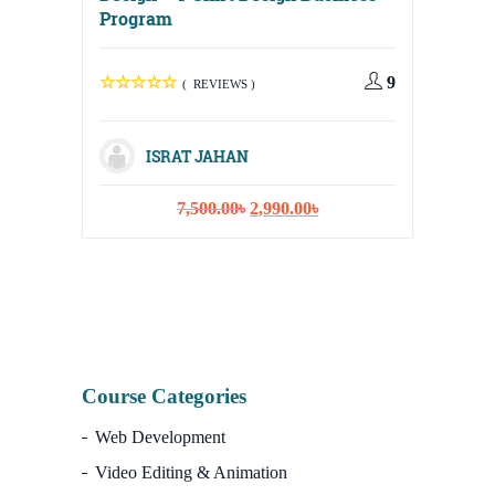
Program
Digital
Media, 
9
( REVIEWS )
Strateg
ISRAT JAHAN
Original
Current
7,500.00
৳
2,990.00
৳
I
price
price
was:
is:
7,500.00৳.
2,990.00৳.
Course Categories
Web Development
Video Editing & Animation