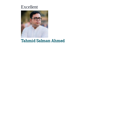
Best course
Excellent
Sachchu K
Tahmid Salman Ahmed