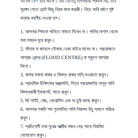
অনেক
রোগ
হয়ে থাকে। এটা যেহেতু দীর্ঘস্থায়ী প্রভাব নয়, তাই
সুরক্ষা পেতে ছোট কিছু নিয়ম মানা জরুরী। নিচে ভারি বর্ষণে সৃষ্ট
বন্যায় করণীয় দেওয়া হল।
আপনার শিশুকে পানিতে নামতে দিবেন না। পানির নাগাল থেকে
যথা সম্ভব দূরে রাখুন।
সাঁতার না জানলে নৌকায় /একা বাইরে যাবেন না। প্রয়োজনে
আশ্রয় কেন্দ্র (FLOOD CENTRE) বা স্কুলে আশ্রয়
নিনো।
বাসায় শুকনা খাবার ও বিশুদ্ধ খাবার পানি,সওয়াতে রাখুন।
প্রাথমিক চিকিৎসার যন্ত্রপাতি, নিত্য প্রয়োজনিয় অসুধ পানি
বিশুদ্ধকারী ট্যাবলেট, সাথে রাখুন।
টর্চ লাইট, মেছ, কেরোসিন এবং দা চুরি কাছে রাখুন।
আপনার গবাদি পশু গৃহপালিত পাখি নিরাপদ উচু স্থানে সরিয়ে
রাখুন।
প্রতিবেশী তথা দূরের আত্মীয় সজন দেড় সাথে নিয়মিত
যোগাযোগ রাখুন।