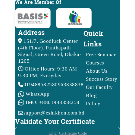
We Are Member Of
Address
Quick
151/7, Goodluck Center
Links
(4th Floor), Panthapath
Signal, Green Road, Dhaka-
Free Seminar
1205
Courses
Office Hours: 9:30 AM –
About Us
9:30 PM, Everyday
Success Story
01948858258
09638388388
Our Faculty
WhatsApp
Blog
IMO: +8801948858258
Policy
support@eshikhon.com.bd
Validate Your Certificate