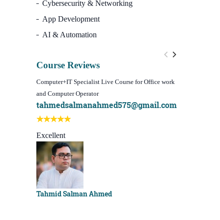
Cybersecurity & Networking
App Development
AI & Automation
Course Reviews
Computer+IT Specialist Live Course for Office work
WordPress We
and Computer Operator
Course)
tahmedsalmanahmed575@gmail.com
I learn be
Best course
Excellent
Sachchu K
Tahmid Salman Ahmed