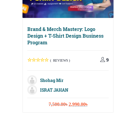
Brand & Merch Mastery: Logo
Design + T-Shirt Design Business
Program
Digital
Media, 
9
( REVIEWS )
Strateg
Shohag Mir
ISRAT JAHAN
M
Original
Current
7,500.00
৳
2,990.00
৳
Sh
price
price
was:
is:
Fa
7,500.00৳.
2,990.00৳.
Na