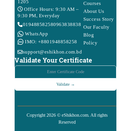
1205
Courses
Office Hours: 9:30 AM –
About Us
9:30 PM, Everyday
Success Story
01948858258
09638388388
Our Faculty
WhatsApp
Blog
IMO: +8801948858258
Policy
support@eshikhon.com.bd
Validate Your Certificate
Copyright 2026 © eShikhon.com. All rights
Reserved