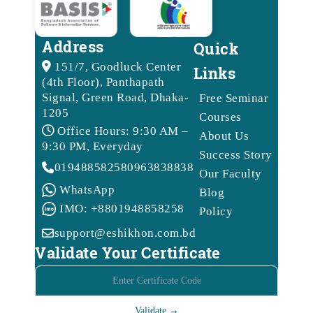
Address
Quick
151/7, Goodluck Center
Links
(4th Floor), Panthapath
Signal, Green Road, Dhaka-
Free Seminar
1205
Courses
Office Hours: 9:30 AM –
About Us
9:30 PM, Everyday
Success Story
01948858258
09638388388
Our Faculty
WhatsApp
Blog
IMO: +8801948858258
Policy
support@eshikhon.com.bd
Validate Your Certificate