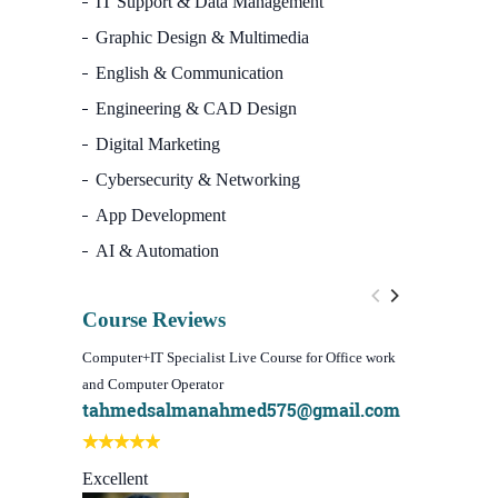
IT Support & Data Management
Graphic Design & Multimedia
English & Communication
Engineering & CAD Design
Digital Marketing
Cybersecurity & Networking
App Development
AI & Automation
Course Reviews
Computer+IT Specialist Live Course for Office work
WordPress We
and Computer Operator
Course)
tahmedsalmanahmed575@gmail.com
I learn be
Best course
Excellent