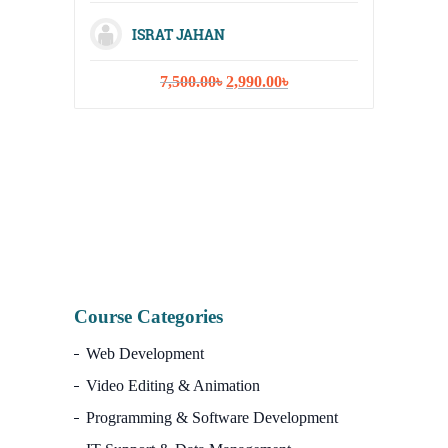
Media, 
ISRAT JAHAN
Strateg
Original
Current
7,500.00
৳
2,990.00
৳
price
price
was:
is:
7,500.00৳.
2,990.00৳.
I
Course Categories
Web Development
Video Editing & Animation
Programming & Software Development