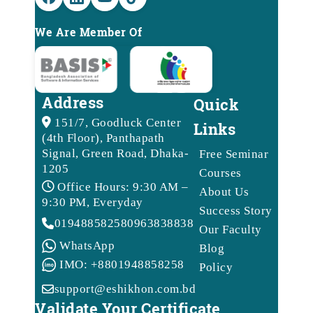
We Are Member Of
Address
Quick
151/7, Goodluck Center
Links
(4th Floor), Panthapath
Signal, Green Road, Dhaka-
Free Seminar
1205
Courses
Office Hours: 9:30 AM –
About Us
9:30 PM, Everyday
Success Story
01948858258
09638388388
Our Faculty
WhatsApp
Blog
IMO: +8801948858258
Policy
support@eshikhon.com.bd
Validate Your Certificate