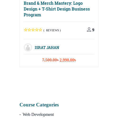
Brand & Merch Mastery: Logo
Design + T-Shirt Design Business
Program
Digital
Media, 
9
( REVIEWS )
Strateg
ISRAT JAHAN
Original
Current
7,500.00
৳
2,990.00
৳
I
price
price
was:
is:
7,500.00৳.
2,990.00৳.
Course Categories
Web Development