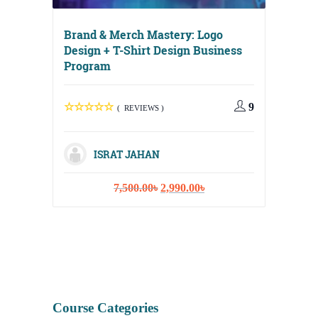
Brand & Merch Mastery: Logo
Design + T-Shirt Design Business
Program
Digital
Media, 
9
( REVIEWS )
Strateg
ISRAT JAHAN
Original
Current
7,500.00
৳
2,990.00
৳
I
price
price
was:
is:
7,500.00৳.
2,990.00৳.
Course Categories