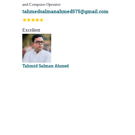
and Computer Operator
Course)
tahmedsalmanahmed575@gmail.com
I learn be
Best course
Excellent
Sachchu K
Tahmid Salman Ahmed