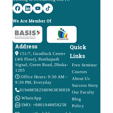
We Are Member Of
Address
Quick
151/7, Goodluck Center
Links
(4th Floor), Panthapath
Signal, Green Road, Dhaka-
Free Seminar
1205
Courses
Office Hours: 9:30 AM –
About Us
9:30 PM, Everyday
Success Story
01948858258
09638388388
Our Faculty
WhatsApp
Blog
IMO: +8801948858258
Policy