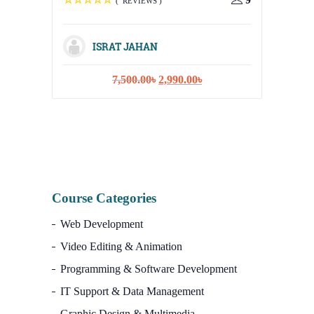
( REVIEWS )
Strateg
ISRAT JAHAN
Original
Current
7,500.00
৳
2,990.00
৳
I
price
price
was:
is:
7,500.00৳.
2,990.00৳.
Course Categories
Web Development
Video Editing & Animation
Programming & Software Development
IT Support & Data Management
Graphic Design & Multimedia