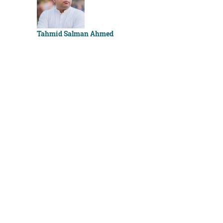
Sachchu K
Tahmid Salman Ahmed