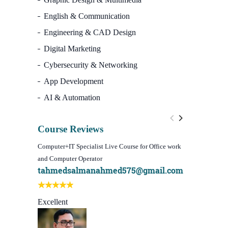
English & Communication
Engineering & CAD Design
Digital Marketing
Cybersecurity & Networking
App Development
AI & Automation
Course Reviews
Computer+IT Specialist Live Course for Office work
WordPress We
and Computer Operator
Course)
tahmedsalmanahmed575@gmail.com
I learn be
Best course
Excellent