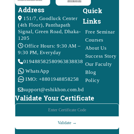
Address
Quick
151/7, Goodluck Center
Links
(4th Floor), Panthapath
Signal, Green Road, Dhaka-
Free Seminar
1205
Courses
Office Hours: 9:30 AM –
About Us
9:30 PM, Everyday
Success Story
01948858258
09638388388
Our Faculty
WhatsApp
Blog
IMO: +8801948858258
Policy
support@eshikhon.com.bd
Validate Your Certificate