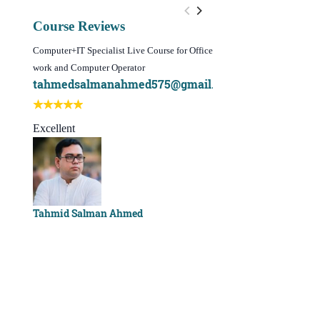
Course Reviews
Computer+IT Specialist Live Course for Office
WordPress Website Design 
work and Computer Operator
(Video Course)
tahmedsalmanahmed575@gmail.com
I learn best of my li
Best course ever
Excellent
Sachchu Khan
Tahmid Salman Ahmed