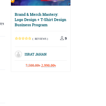
Brand & Merch Mastery:
Logo Design + T-Shirt Design
ভাবে
Business Program
Digital Growth Ma
Social Media, Ema
Marketing & Cont
9
( REVIEWS )
Strategy
ISRAT JAHAN
( REVIEWS
Original
Current
7,500.00
৳
2,990.00
৳
price
price
ISRAT JAHA
was:
is:
7,500.00৳.
2,990.00৳.
Or
10,000.00
৳
3,
pr
wa
10