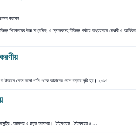
িভিন্ন শিক্ষালয়ের উচ্চ মাধ্যমিক, ও স্নাতকসহ বিভিন্ন পর্যায়ে অধ্যয়নরত মেধাবী ও আর্থিক
ায় করণীয়
 কিংবা উজানে নেমে আসা পানি থেকে আমাদের দেশে বন্যার সৃষ্টি হয়। ২০১৭ …
য়
 ডিসেন্ট্রি : আমাশয় ও রক্ত আমাশয়। টাইফয়েড : টাইফয়েডও …