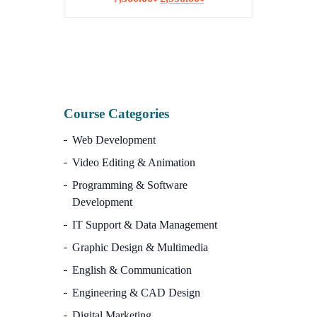
ISR
price
price
was:
is:
10,
7,500.00৳.
2,990.00৳.
Course Categories
Web Development
Video Editing & Animation
Programming & Software
Development
IT Support & Data Management
Graphic Design & Multimedia
English & Communication
Engineering & CAD Design
Digital Marketing