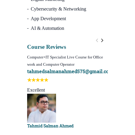
Cybersecurity & Networking
App Development
AI & Automation
Course Reviews
Computer+IT Specialist Live Course for Office
WordPress Websi
work and Computer Operator
(Video Course)
tahmedsalmanahmed575@gmail.com
I learn best
Best course e
Excellent
Sachchu Kha
Tahmid Salman Ahmed