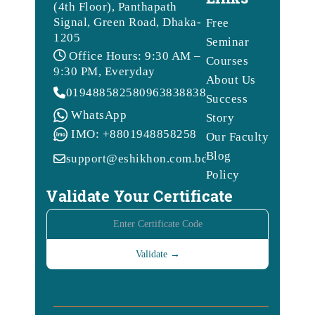
(4th Floor), Panthapath
Signal, Green Road, Dhaka-
Free
1205
Seminar
Office Hours: 9:30 AM –
Courses
9:30 PM, Everyday
About Us
01948858258
09638388388
Success
WhatsApp
Story
IMO: +8801948858258
Our Faculty
Blog
support@eshikhon.com.bd
Policy
Validate Your Certificate