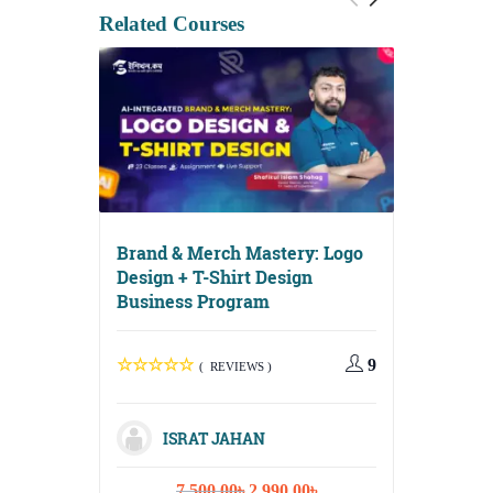
Related Courses
Brand & Merch Mastery: Logo
Design + T-Shirt Design
Business Program
Digital G
Media, Em
Content S
9
( REVIEWS )
ISRAT JAHAN
Original
Current
7,500.00
৳
2,990.00
৳