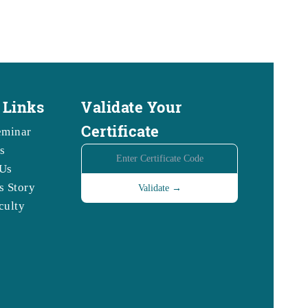
 Links
Validate Your
Certificate
eminar
s
Us
s Story
culty