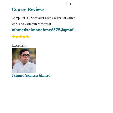
Course Reviews
Computer+IT Specialist Live Course for Office
WordPress Website Design 
work and Computer Operator
(Video Course)
tahmedsalmanahmed575@gmail.com
I learn best of my li
Best course ever
Excellent
Sachchu Khan
Tahmid Salman Ahmed