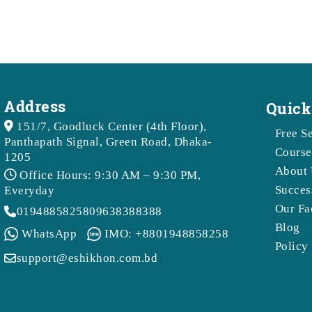
Address
Quick
151/7, Goodluck Center (4th Floor),
Free S
Panthapath Signal, Green Road, Dhaka-
Course
1205
About 
Office Hours: 9:30 AM – 9:30 PM,
Succes
Everyday
Our Fa
01948858258
09638388388
Blog
WhatsApp
IMO: +8801948858258
Policy
support@eshikhon.com.bd