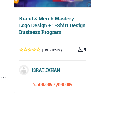
Brand & Merch Mastery:
Logo Design + T-Shirt Design
Business Program
Digital Growth Ma
Social Media, Ema
Marketing & Cont
9
( REVIEWS )
Strategy
ISRAT JAHAN
( REVIEWS
ীর …
Original
Current
7,500.00
৳
2,990.00
৳
price
price
ISRAT JAHA
was:
is:
7,500.00৳.
2,990.00৳.
Or
10,000.00
৳
3,
pr
wa
10