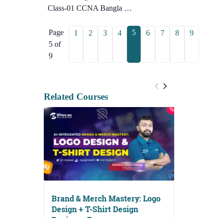
Class-01 CCNA Bangla …
Page
5
1
2
3
4
6
7
8
9
5 of
9
Related Courses
Brand & Merch Mastery: Logo
Design + T-Shirt Design