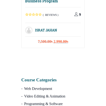
Business Program
Digital G
Media, Em
Content S
9
( REVIEWS )
ISRAT JAHAN
Original
Current
7,500.00
৳
2,990.00
৳
ISR
price
price
was:
is:
10,
7,500.00৳.
2,990.00৳.
Course Categories
Web Development
Video Editing & Animation
Programming & Software