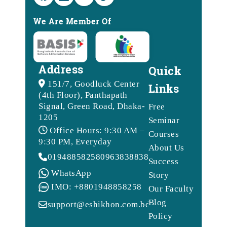
We Are Member Of
Address
Quick
151/7, Goodluck Center
Links
(4th Floor), Panthapath
Signal, Green Road, Dhaka-
Free
1205
Seminar
Office Hours: 9:30 AM –
Courses
9:30 PM, Everyday
About Us
01948858258
09638388388
Success
WhatsApp
Story
IMO: +8801948858258
Our Faculty
Blog
support@eshikhon.com.bd
Policy