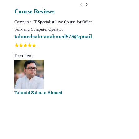
Course Reviews
Computer+IT Specialist Live Course for Office
WordPress Website Design 
work and Computer Operator
(Video Course)
tahmedsalmanahmed575@gmail.com
I learn best of my li
Best course ever
Excellent
Sachchu Khan
Tahmid Salman Ahmed