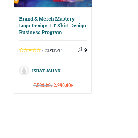
Brand & Merch Mastery:
Logo Design + T-Shirt Design
Business Program
Digital Growth Ma
Social Media, Ema
Marketing & Cont
9
( REVIEWS )
Strategy
ISRAT JAHAN
( REVIEWS
Original
Current
7,500.00
৳
2,990.00
৳
price
price
ISRAT JAHA
was:
is:
7,500.00৳.
2,990.00৳.
Or
10,000.00
৳
3,
pr
wa
10