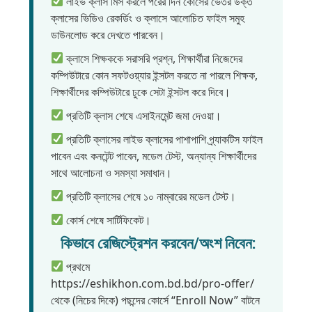
লাইভ ক্লাস মিস করলে পরের দিন কোর্সের ভেতর উক্ত
ক্লাসের ভিডিও রেকর্ডিং ও ক্লাসে আলোচিত ফাইল সমুহ
ডাউনলোড করে দেখতে পারবেন।
ক্লাসে শিক্ষককে সরাসরি প্রশ্ন, শিক্ষার্থীরা নিজেদের
কম্পিউটারে কোন সফটওয়্যার ইন্সটল করতে না পারলে শিক্ষক,
শিক্ষার্থীদের কম্পিউটারে ঢুকে সেটা ইন্সটল করে দিবে।
প্রতিটি ক্লাস শেষে এসাইনমেন্ট জমা দেওয়া।
প্রতিটি ক্লাসের লাইভ ক্লাসের পাশাপাশি প্র্যাকটিস ফাইল
পাবেন এবং কনটেন্ট পাবেন, মডেল টেস্ট, অন্যান্য শিক্ষার্থীদের
সাথে আলোচনা ও সমস্যা সমাধান।
প্রতিটি ক্লাসের শেষে ১০ নাম্বারের মডেল টেস্ট।
কোর্স শেষে সার্টিফিকেট।
কিভাবে রেজিস্ট্রেশন করবেন/অংশ নিবেন:
প্রথমে
https://eshikhon.com.bd.bd/pro-offer/
থেকে (নিচের দিকে) পছন্দের কোর্সে “Enroll Now” বাটনে