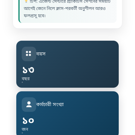
টিপ: এজেন্ট সেন্টারে প্র্যাকটিস সেশনের সময়টি
আগেই জেনে নিলে ক্লাস-পরবর্তী অনুশীলন আরও
ফলপ্রসূ হবে।
বয়স
১৩
বছর
কর্মচারী সংখ্যা
১০
জন