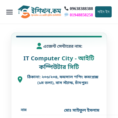
09638388388
সাইন ইন
01948858258
এজেন্ট সেন্টারের নাম:
IT Computer City - আইটি
কম্পিউটার সিটি
ঠিকানা: ২০৩/২০৪, ফয়সাল শপিং কমপ্লেক্স
(১ম তলা), বাস স্ট্যান্ড, চাঁদপুর।
নাম
মোঃ সাইফুল ইসলাম