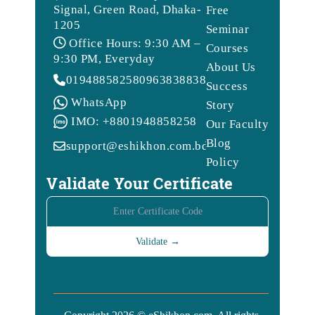
Signal, Green Road, Dhaka-
Free
1205
Seminar
Office Hours: 9:30 AM –
Courses
9:30 PM, Everyday
About Us
01948858258
09638388388
Success
WhatsApp
Story
IMO: +8801948858258
Our Faculty
Blog
support@eshikhon.com.bd
Policy
Validate Your Certificate