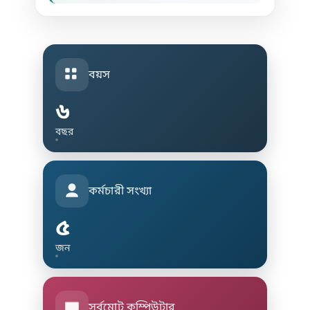
বয়স
৬
বছর
কর্মচারী সংখ্যা
৫
জন
সর্বমোট কম্পিউটার