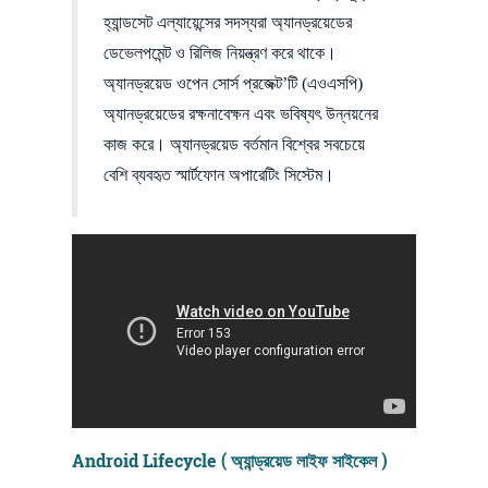
হ্যান্ডসেট এল্যায়েন্সের সদস্যরা অ্যানড্রয়েডের
ডেভেলপমেন্ট ও রিলিজ নিয়ন্ত্রণ করে থাকে।
অ্যানড্রয়েড ওপেন সোর্স প্রজেক্ট’টি (এওএসপি)
অ্যানড্রয়েডের রক্ষনাবেক্ষন এবং ভবিষ্যৎ উন্নয়নের
কাজ করে। অ্যানড্রয়েড বর্তমান বিশ্বের সবচেয়ে
বেশি ব্যবহৃত স্মার্টফোন অপারেটিং সিস্টেম।
Android Lifecycle ( অ্যান্ড্রয়েড লাইফ সাইকেল )