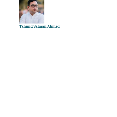
Sachchu K
Tahmid Salman Ahmed