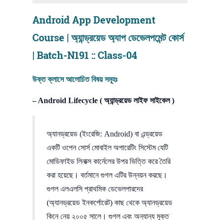
Android App Development
Course | অ্যান্ড্রয়েড অ্যাপ ডেভেলপমেন্ট কোর্স
| Batch-N191 :: Class-04
উক্ত ক্লাসে আলোচিত বিষয় সমূহঃ
– Android Lifecycle ( অ্যান্ড্রয়েড লাইফ সাইকেল )
অ্যানড্রয়েড (ইংরেজি: Android) বা এন্ড্রয়েড
একটি ওপেন সোর্স মোবাইল অপারেটিং সিস্টেম যেটি
মোডিফাইড লিনাক্স কার্নেলের উপর ভিত্তি করে তৈরি
করা হয়েছে। বর্তমানে গুগল এটির উন্নয়ন করছে।
গুগল এলএলসি প্রাথমিক ডেভেলপারদের
(অ্যানড্রয়েড ইনকর্পোরেট) কাছ থেকে অ্যানড্রয়েড
কিনে নেয় ২০০৫ সালে। গুগল এবং অন্যান্য মুক্ত