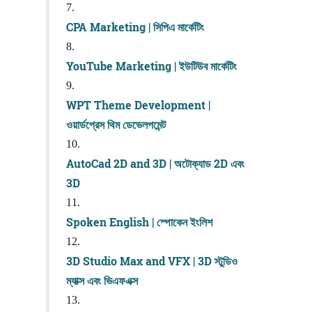
CPA Marketing | সিপিএ মার্কেটিং
YouTube Marketing | ইউটিউব মার্কেটিং
WPT Theme Development |
ওয়ার্ডপ্রেস থিম ডেভেলপমেন্ট
AutoCad 2D and 3D | অটোক্যাড 2D এবং
3D
Spoken English | স্পোকেন ইংলিশ
3D Studio Max and VFX | 3D স্টুডিও
ম্যাক্স এবং ভিএফএক্স