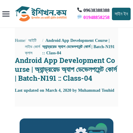
09638388388
সাইন ইন
01948858258
Home
আইটি
Android App Development Course |
লাইভ কোর্স
অ্যান্ড্রয়েড অ্যাপ ডেভেলপমেন্ট কোর্স | Batch-N191
ক্লাস
:: Class-04
Android App Development Co
urse | অ্যান্ড্রয়েড অ্যাপ ডেভেলপমেন্ট কোর্স
| Batch-N191 :: Class-04
Last updated on
March 4, 2020
by
Muhammad Touhid