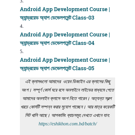
Android App Development Course |
অ্যান্ড্রয়েড অ্যাপ ডেভেলপমেন্ট Class-03
Android App Development Course |
অ্যান্ড্রয়েড অ্যাপ ডেভেলপমেন্ট Class-04
Android App Development Course |
অ্যান্ড্রয়েড অ্যাপ ডেভেলপমেন্ট Class-05
এই ক্লাসগুলো আমাদের ওয়েব ডিজাইন এর ক্লাসের কিছু
অংশ। সম্পূর্ণ কোর্স ঘরে বসে অনলাইনে লাইভের মাধ্যমে পেতে
আমাদের অনলাইন ক্লাসে অংশ নিতে পারেন। অত্যন্ত স্বল্প
খরচে কোর্সটি সম্পন্ন করার সুযোগ পাচ্ছেন। আর মাত্র কয়েকটি
সিট খালি আছে। আপকামিং ব্যাচসমূহ দেখতে এখানে যান:
https://eshikhon.com.bd/batch/