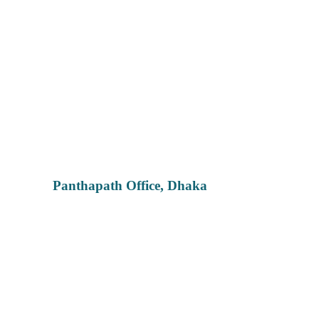
Panthapath Office, Dhaka