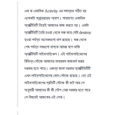
এক বা একাধিক Activity এর সমন্বয়ে গঠিত হয়
একেকটা অ্যান্ড্রয়েড অ্যাপ। সাধারণত একাধিক
অ্যাক্টিভিটি নিয়েই আমাদের কাজ করতে হয়। একটা
অ্যাক্টিভিটি তৈরি হওয়া থেকে শুরু করে সেটা destroy
হওয়া পর্যন্ত অনেকগুলো ধাপ রয়েছে। শুরু থেকে
শেষ পর্যন্ত সবগুলো ধাপকে আমরা বলে থাকি
অ্যাক্টিভিটি লাইফসাইকেল। এই লাইফসাইকেলের
বিভিন্ন স্টেজে আমাদের নানারকম কাজকর্ম করার
দরকার হতে পারে। এজন্য জানা দরকার অ্যাক্টিভিটিটি
এখন লাইফসাইকেলের কোন স্টেজে রয়েছে। তো এই
লাইফসাইকেলের প্রতিটি স্টেজে কী ঘটে আর সে
অনুযায়ী আমাদের কী কী স্টেপ নেয়া দরকার হতে পারে
সে বিষয়েই আজকের এই লেখা।