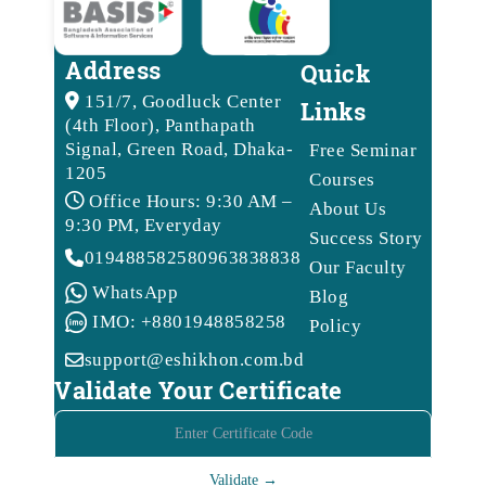
Address
Quick
151/7, Goodluck Center
Links
(4th Floor), Panthapath
Signal, Green Road, Dhaka-
Free Seminar
1205
Courses
Office Hours: 9:30 AM –
About Us
9:30 PM, Everyday
Success Story
01948858258
09638388388
Our Faculty
WhatsApp
Blog
IMO: +8801948858258
Policy
support@eshikhon.com.bd
Validate Your Certificate