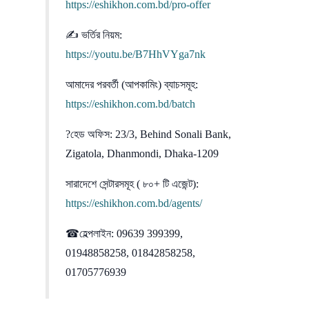
https://eshikhon.com.bd/pro-offer
✍ ভর্তির নিয়ম:
https://youtu.be/B7HhVYga7nk
আমাদের পরবর্তী (আপকামিং) ব্যাচসমূহ:
https://eshikhon.com.bd/batch
?হেড অফিস: 23/3, Behind Sonali Bank,
Zigatola, Dhanmondi, Dhaka-1209
সারাদেশে সেন্টারসমূহ ( ৮০+ টি এজেন্ট):
https://eshikhon.com.bd/agents/
☎হেল্পলাইন: 09639 399399,
01948858258, 01842858258,
01705776939