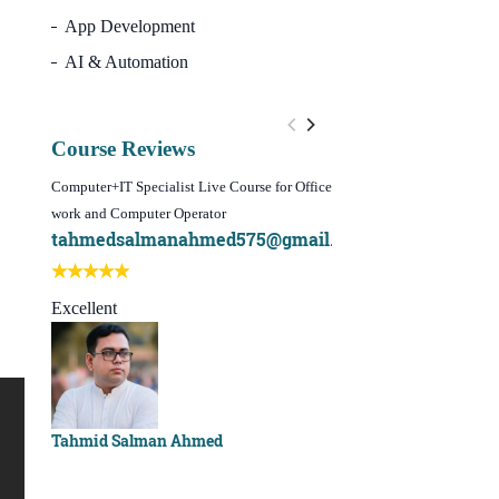
App Development
AI & Automation
Course Reviews
Computer+IT Specialist Live Course for Office
WordPress Website Design 
work and Computer Operator
(Video Course)
tahmedsalmanahmed575@gmail.com
I learn best of my li
Best course ever
Excellent
Sachchu Khan
Tahmid Salman Ahmed