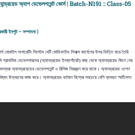
য়েড অ্যাপ ডেভেলপমেন্ট কোর্স | Batch-N191 :: Class-05
ারী ইনপুট – সম্পাদনা )
্স মোবাইল অপারেটিং সিস্টেম যেটি মোডিফাইড লিনাক্স কার্নেলের উপর ভিত্তি করে তৈরি
 প্রাথমিক ডেভেলপারদের (অ্যানড্রয়েড ইনকর্পোরেট) কাছ থেকে অ্যানড্রয়েড কিনে নেয়
 সদস্যরা অ্যানড্রয়েডের ডেভেলপমেন্ট ও রিলিজ নিয়ন্ত্রণ করে থাকে। অ্যানড্রয়েড ওপেন
িষ্যৎ উন্নয়নের কাজ করে। অ্যানড্রয়েড বর্তমান বিশ্বের সবচেয়ে বেশি ব্যবহৃত স্মার্টফোন