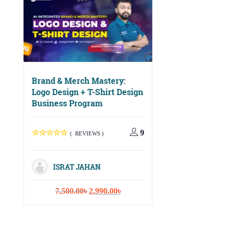
Brand & Merch Mastery:
Logo Design + T-Shirt Design
Business Program
Digital Growth Ma
Social Media, Ema
Marketing & Cont
9
( REVIEWS )
Strategy
ISRAT JAHAN
( REVIEWS
Original
Current
7,500.00
৳
2,990.00
৳
price
price
ISRAT JAHA
was:
is:
7,500.00৳.
2,990.00৳.