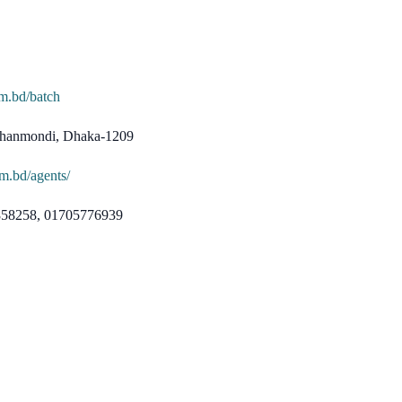
om.bd/batch
 Dhanmondi, Dhaka-1209
om.bd/agents/
2858258, 01705776939