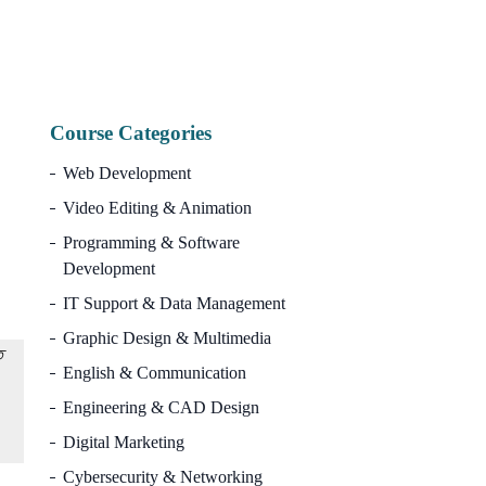
Or
10,000.00
৳
3,
pr
wa
10
Course Categories
Web Development
Video Editing & Animation
Programming & Software
Development
IT Support & Data Management
Graphic Design & Multimedia
ে
English & Communication
Engineering & CAD Design
Digital Marketing
Cybersecurity & Networking