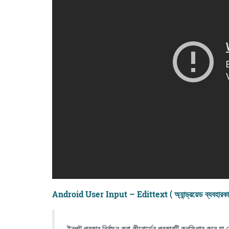
Android User Input – Edittext ( অ্যান্ড্রয়েড ব্যবহারকারী
ইনপুট প্রকার নির্বাচন করা কীবোর্ডের প্রকারটি কনফিগার করে য