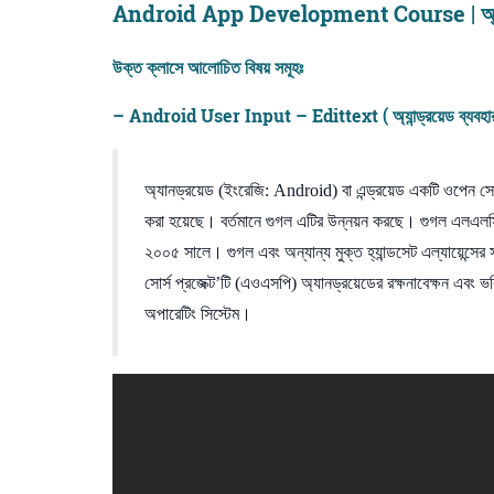
Android App Development Course | অ্যান্ড্র
উক্ত ক্লাসে আলোচিত বিষয় সমূহঃ
– Android User Input – Edittext ( অ্যান্ড্রয়েড ব্যবহারক
অ্যানড্রয়েড (ইংরেজি: Android) বা এন্ড্রয়েড একটি ওপেন সোর
করা হয়েছে। বর্তমানে গুগল এটির উন্নয়ন করছে। গুগল এলএলসি
২০০৫ সালে। গুগল এবং অন্যান্য মুক্ত হ্যান্ডসেট এল্যায়েন্সের
সোর্স প্রজেক্ট’টি (এওএসপি) অ্যানড্রয়েডের রক্ষনাবেক্ষন এবং ভব
অপারেটিং সিস্টেম।