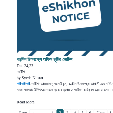
বড়দিন উপলক্ষ্যে অফিস ছুটির নোটিশ
Dec 24,23
নোটিশ
by
Syeda Nusrat
নোটিশ: আসসালামু আলাইকুম, বড়দিন উপলক্ষ্যে আগামী ২৫শে ডিস
রোজ সোমবার ইশিখনের সকল প্রকার ক্লাস ও অফিস কার্যক্রম বন্ধ থাকবে। 
…
Read More
Page
2
‹
1
3
4
5
6
Next
L