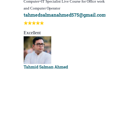
Computer+IT Specialist Live Course for Office work
WordPress Web
and Computer Operator
(Video Course)
tahmedsalmanahmed575@gmail.com
I learn bes
Best course 
Excellent
Sachchu Kh
Tahmid Salman Ahmed