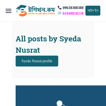
09638388388
সাইন ইন
01948858258
All posts by Syeda
Nusrat
Syeda Nusrat profile