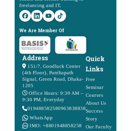
freelancing and IT.
We Are Member Of
Address
Quick
151/7, Goodluck Center
Links
(4th Floor), Panthapath
Signal, Green Road, Dhaka-
Free
1205
Seminar
Office Hours: 9:30 AM –
Courses
9:30 PM, Everyday
About Us
01948858258
09638388388
Success
WhatsApp
Story
IMO: +8801948858258
Our Faculty