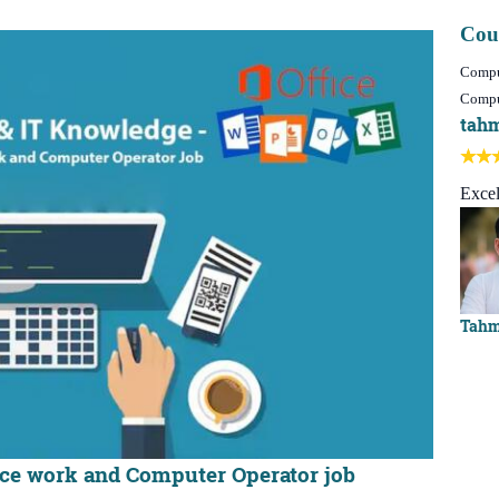
Cou
Comput
Compu
tah
Excel
Tahm
ice work and Computer Operator job