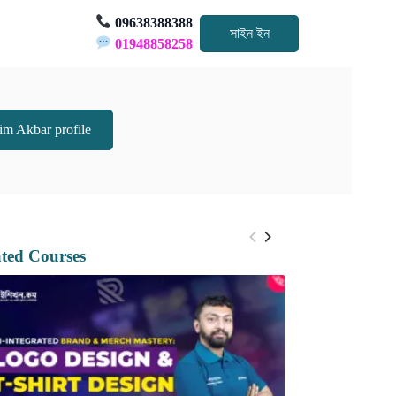
09638388388
সাইন ইন
01948858258
im Akbar profile
ated Courses