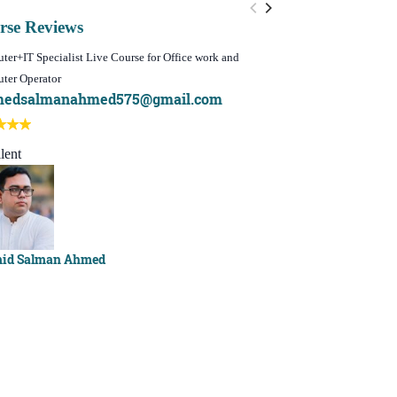
rse Reviews
er+IT Specialist Live Course for Office work and
WordPress Website Des
ter Operator
I learn best of m
medsalmanahmed575@gmail.com
Best course ever
lent
Sachchu Khan
id Salman Ahmed