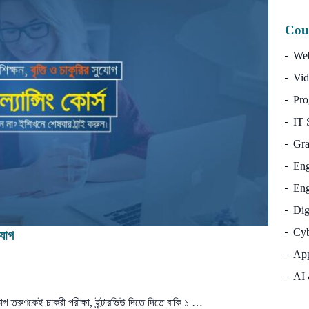
Cou
We
Vid
Pro
IT 
Gra
Eng
Eng
Dig
Cyb
ুযোগ
Ap
AI 
ভাগ তরুণকেই চাকরী পরীক্ষা, ইন্টারভিউ দিতে দিতে বাকি ১ …