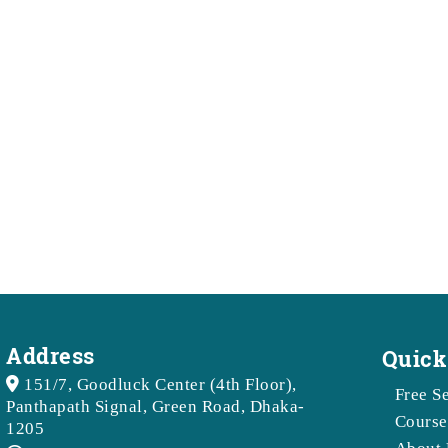
Address
Quick
151/7, Goodluck Center (4th Floor),
Free S
Panthapath Signal, Green Road, Dhaka-
Course
1205