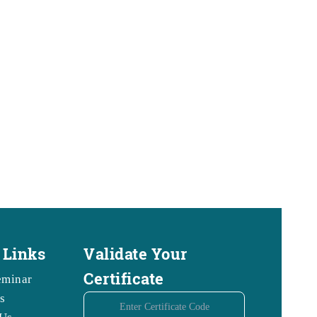
 Links
Validate Your
Certificate
eminar
s