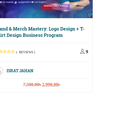
and & Merch Mastery: Logo Design + T-
irt Design Business Program
Digital Growth
9
( REVIEWS )
Email Marketi
ISRAT JAHAN
( REV
Original
Current
7,500.00
৳
2,990.00
৳
price
price
ISRAT JA
was:
is:
7,500.00৳.
2,990.00৳.
10