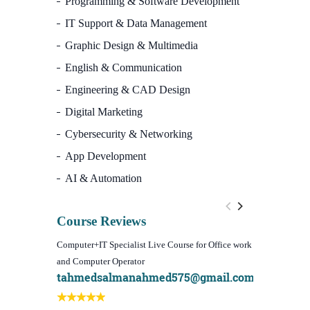
Programming & Software Development
IT Support & Data Management
Graphic Design & Multimedia
English & Communication
Engineering & CAD Design
Digital Marketing
Cybersecurity & Networking
App Development
AI & Automation
Course Reviews
Computer+IT Specialist Live Course for Office work
WordPress Web
and Computer Operator
(Video Course)
tahmedsalmanahmed575@gmail.com
I learn bes
Best course 