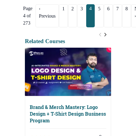
Page
4
‹
1
2
3
5
6
7
8
4 of
Previous
›
273
Related Courses
Brand & Merch Mastery: Logo
Design + T-Shirt Design Business
Program