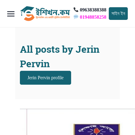
09638388388
সাইন ইন
01948858258
All posts by Jerin
Pervin
Jerin Pervin profile