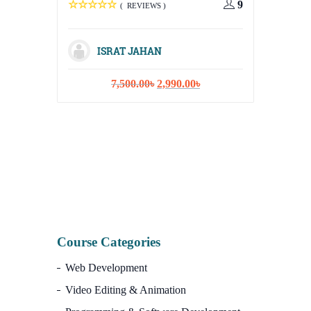
9
( REVIEWS )
Digital 
Media, E
Content 
ISRAT JAHAN
Original
Current
7,500.00
৳
2,990.00
৳
price
price
was:
is:
7,500.00৳.
2,990.00৳.
IS
1
Course Categories
Web Development
Video Editing & Animation