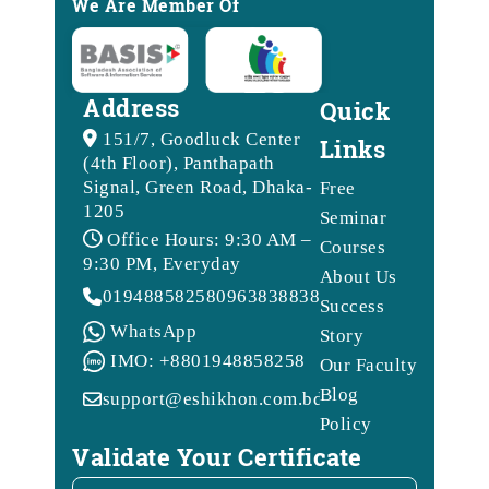
We Are Member Of
Address
Quick
151/7, Goodluck Center
Links
(4th Floor), Panthapath
Signal, Green Road, Dhaka-
Free
1205
Seminar
Office Hours: 9:30 AM –
Courses
9:30 PM, Everyday
About Us
01948858258
09638388388
Success
WhatsApp
Story
IMO: +8801948858258
Our Faculty
Blog
support@eshikhon.com.bd
Policy
Validate Your Certificate