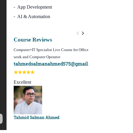
App Development
AI & Automation
Course Reviews
Computer+IT Specialist Live Course for Office
WordPress Website Design 
work and Computer Operator
(Video Course)
tahmedsalmanahmed575@gmail.com
I learn best of my li
Best course ever
Excellent
Sachchu Khan
Tahmid Salman Ahmed