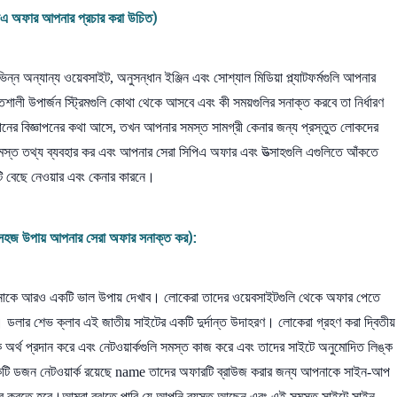
অফার আপনার প্রচার করা উচিত)
অন্যান্য ওয়েবসাইট, অনুসন্ধান ইঞ্জিন এবং সোশ্যাল মিডিয়া প্ল্যাটফর্মগুলি আপনার
শালী উপার্জন স্ট্রিমগুলি কোথা থেকে আসবে এবং কী সময়গুলির সনাক্ত করবে তা নির্ধারণ
দানের বিজ্ঞাপনের কথা আসে, তখন আপনার সমস্ত সামগ্রী কেনার জন্য প্রস্তুত লোকদের
সমস্ত তথ্য ব্যবহার কর এবং আপনার সেরা সিপিএ অফার এবং উত্সাহগুলি এগুলিতে আঁকতে
টি বেছে নেওয়ার এবং কেনার কারনে।
উপায় আপনার সেরা অফার সনাক্ত কর):
আপনাকে আরও একটি ভাল উপায় দেখাব। লোকেরা তাদের ওয়েবসাইটগুলি থেকে অফার পেতে
ে। ডলার শেভ ক্লাব এই জাতীয় সাইটের একটি দুর্দান্ত উদাহরণ। লোকেরা গ্রহণ করা দ্বিতীয়
কগুলিকে অর্থ প্রদান করে এবং নেটওয়ার্কগুলি সমস্ত কাজ করে এবং তাদের সাইটে অনুমোদিত লিঙ্ক
়েকটি ডজন নেটওয়ার্ক রয়েছে name তাদের অফারটি ব্রাউজ করার জন্য আপনাকে সাইন-আপ
জে বের করতে হবে।আমরা বুঝতে পারি যে আপনি ব্যস্ত আছেন এবং এই সমস্ত সাইটে সাইন