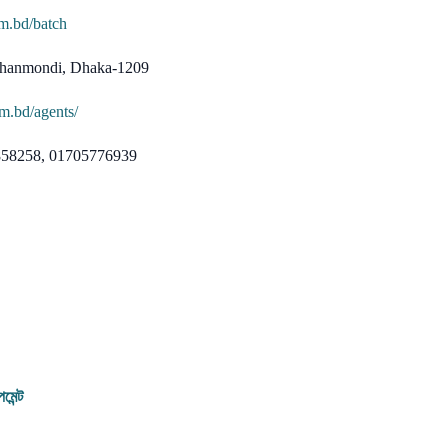
om.bd/batch
 Dhanmondi, Dhaka-1209
om.bd/agents/
2858258, 01705776939
েন্ট