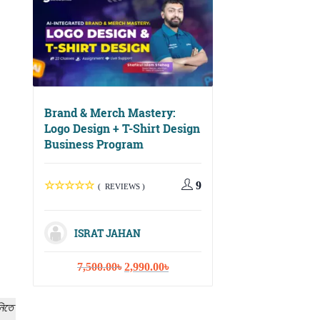
Brand & Merch Mastery:
Logo Design + T-Shirt Design
Business Program
Digital Growth Ma
Social Media, Ema
Marketing & Cont
9
( REVIEWS )
Strategy
ISRAT JAHAN
( REVIEWS
Original
Current
7,500.00
৳
2,990.00
৳
price
price
ISRAT JAHA
was:
is:
নিতে
7,500.00৳.
2,990.00৳.