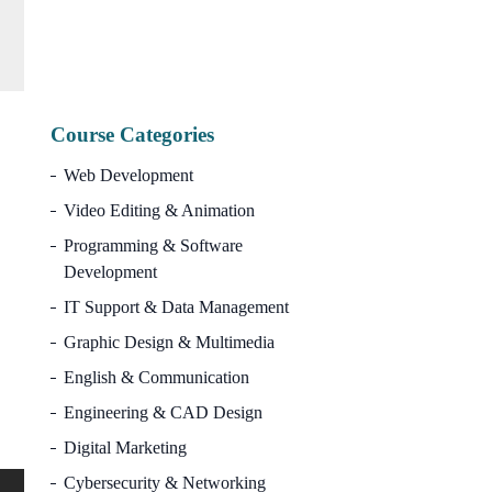
Or
10,000.00
৳
3,
pr
wa
10
Course Categories
Web Development
Video Editing & Animation
Programming & Software
Development
IT Support & Data Management
Graphic Design & Multimedia
English & Communication
Engineering & CAD Design
Digital Marketing
Cybersecurity & Networking