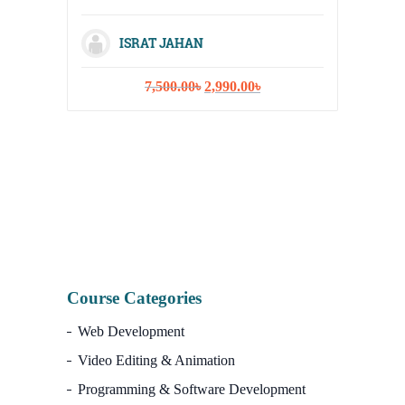
Digital
Media, 
ISRAT JAHAN
Strateg
Original
Current
7,500.00
৳
2,990.00
৳
price
price
was:
is:
7,500.00৳.
2,990.00৳.
I
Course Categories
Web Development
Video Editing & Animation
Programming & Software Development