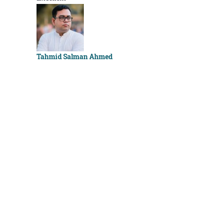
Sachchu K
Tahmid Salman Ahmed