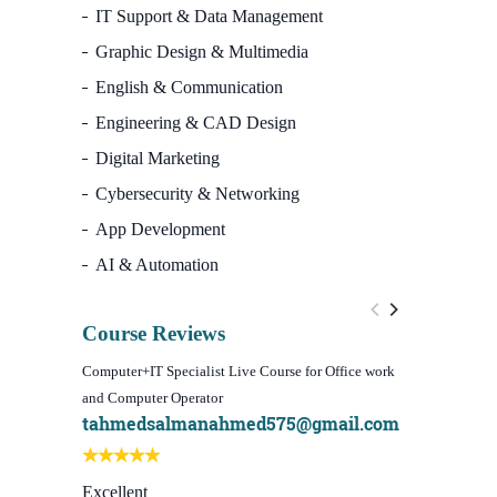
IT Support & Data Management
Graphic Design & Multimedia
English & Communication
Engineering & CAD Design
Digital Marketing
Cybersecurity & Networking
App Development
AI & Automation
Course Reviews
Computer+IT Specialist Live Course for Office work
WordPress We
and Computer Operator
Course)
tahmedsalmanahmed575@gmail.com
I learn be
Best course
Excellent