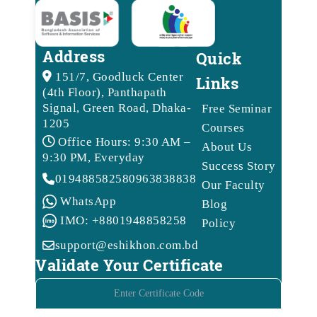
Address
Quick
151/7, Goodluck Center
Links
(4th Floor), Panthapath
Signal, Green Road, Dhaka-
Free Seminar
1205
Courses
Office Hours: 9:30 AM –
About Us
9:30 PM, Everyday
Success Story
01948858258
09638388388
Our Faculty
WhatsApp
Blog
IMO: +8801948858258
Policy
support@eshikhon.com.bd
Validate Your Certificate