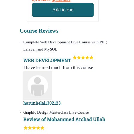
price
price
Add to cart
was:
is:
8,750.00৳.
3,490.00৳.
Course Reviews
Complete Web Development Live Course with PHP,
Laravel, and MySQL
WEB DEVELOPMENT
I have learned much from this course
harunhelal1302123
Graphic Design Masterclass Live Course
Review of Mohammed Arshad Ullah