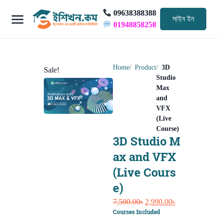
09638388388
সাইন ইন
01948858258
Home
Product
3D
Sale!
Studio
Max
and
VFX
(Live
Course)
3D Studio M
ax and VFX
(Live Cours
e)
Original
Current
7,500.00
৳
2,990.00
৳
Courses Included
price
price