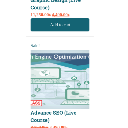
Graphic Design (Live
Course)
Original
Current
11,250.00
৳
4,490.00
৳
price
price
Add to cart
was:
is:
11,250.00৳.
4,490.00৳.
Sale!
Advance SEO (Live
Course)
Original
Current
8,750.00
৳
3,490.00
৳