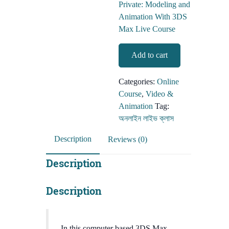
Private: Modeling and
was:
is:
Animation With 3DS
7,500.00৳.
2,990.00৳.
Max Live Course
3D
Add to cart
Studio
Max
Categories:
Online
and
Course
,
Video &
VFX
Animation
Tag:
(Live
অনলাইন লাইভ ক্লাস
Course)
quantity
Description
Reviews (0)
Description
Description
In this computer based 3DS Max