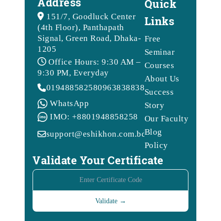
Address
Quick
151/7, Goodluck Center
Links
(4th Floor), Panthapath
Signal, Green Road, Dhaka-
Free
1205
Seminar
Office Hours: 9:30 AM –
Courses
9:30 PM, Everyday
About Us
01948858258
09638388388
Success
WhatsApp
Story
IMO: +8801948858258
Our Faculty
Blog
support@eshikhon.com.bd
Policy
Validate Your Certificate