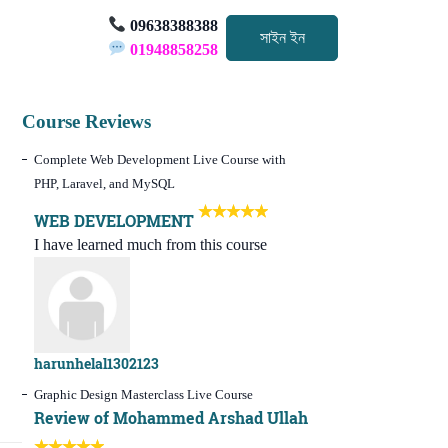
09638388388
সাইন ইন
01948858258
Course Reviews
Complete Web Development Live Course with
PHP, Laravel, and MySQL
WEB DEVELOPMENT
I have learned much from this course
harunhelal1302123
Graphic Design Masterclass Live Course
Review of Mohammed Arshad Ullah