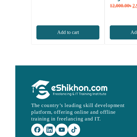
price
price
Or
12,000.00
৳
2,
was:
is:
pr
7,000.00৳.
3,490.00৳.
wa
12
Add to cart
Add
The country’s leading skill development
platform, offering online and offline
training in freelancing and IT.