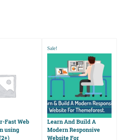
Sale!
er-Fast Web
Learn And Build A
n using
Modern Responsive
(2+)
Website For