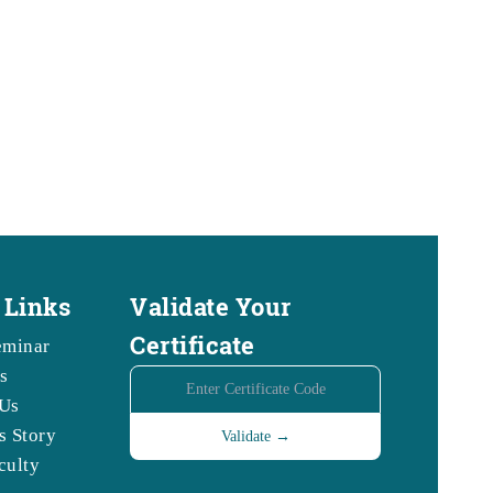
 Links
Validate Your
Certificate
eminar
s
Us
s Story
culty