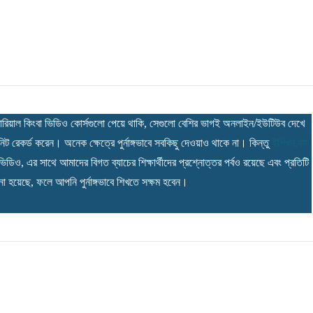
উটোরিয়াল কিংবা ভিডিও কোর্সগুলো পেয়ে থাকি, সেগুলো বেশির ভাগই অনলাইন/ইউটিউব দেখে
নিট রেকর্ড করেন। অনেক ক্ষেত্রে পুর্নাঙ্গভাবে সবকিছু দেওয়াও থাকে না। কিন্তু
ইশিখন.কম
িও, এর সাথে আমাদের বিগত ব্যাচের শিক্ষার্থীদের প্রশ্নোত্তর পর্বও রয়েছে এবং প্রতিটি
ানো হয়েছে, ফলে আপনি পুর্নাঙ্গভাবে শিখতে সক্ষম হবেন।