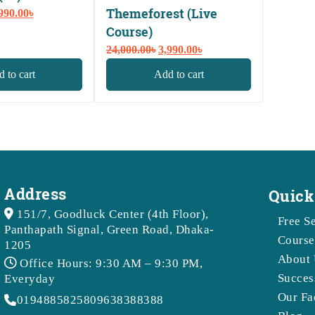
Themeforest (Live
iginal
Current
990.00
৳
ice
price
Course)
s:
is:
Original
Current
24,000.00
৳
3,990.00
৳
,000.00৳.
2,990.00৳.
price
price
 to cart
Add to cart
was:
is:
24,000.00৳.
3,990.00৳.
Address
Quick
151/7, Goodluck Center (4th Floor),
Free S
Panthapath Signal, Green Road, Dhaka-
Course
1205
About 
Office Hours: 9:30 AM – 9:30 PM,
Succes
Everyday
Our Fa
01948858258
09638388388