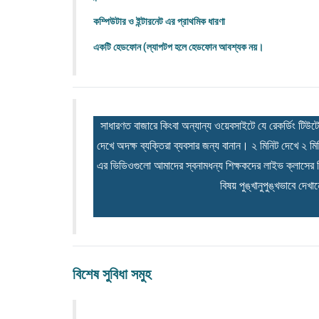
কম্পিউটার
ও ইন্টারনেট এর প্রাথমিক ধারণা
একটি হেডফোন (ল্যাপটপ হলে হেডফোন আবশ্যক নয়।
সাধারণত বাজারে কিংবা অন্যান্য ওয়েবসাইটে যে রেকর্ডিং টি
দেখে অদক্ষ ব্যক্তিরা ব্যবসার জন্য বানান। ২ মিনিট দেখে ২ মি
এর ভিডিওগুলো আমাদের স্বনামধন্য শিক্ষকদের লাইভ ক্লাসের ভিড
বিষয় পুঙ্খানুপুঙ্খভাবে দেখ
বিশেষ সুবিধা সমুহ